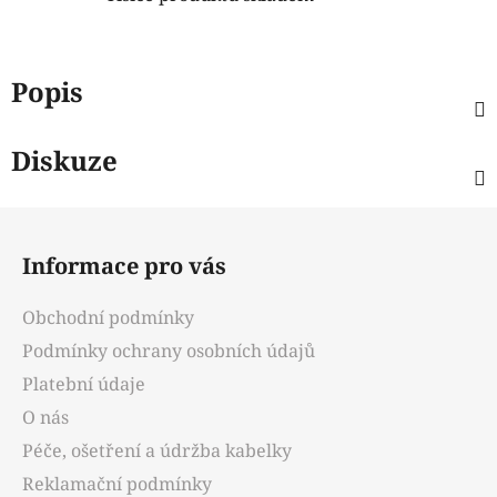
Popis
Diskuze
Z
á
Informace pro vás
p
a
Obchodní podmínky
t
Podmínky ochrany osobních údajů
í
Platební údaje
O nás
Péče, ošetření a údržba kabelky
Reklamační podmínky