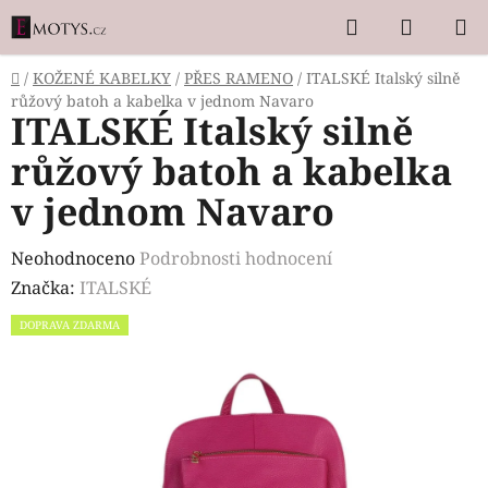
Přejít
Hledat
NÁKUP
na
KOŠÍK
obsah
Domů
/
KOŽENÉ KABELKY
/
PŘES RAMENO
/
ITALSKÉ Italský silně
růžový batoh a kabelka v jednom Navaro
ITALSKÉ Italský silně
růžový batoh a kabelka
v jednom Navaro
Průměrné
Neohodnoceno
Podrobnosti hodnocení
hodnocení
Značka:
ITALSKÉ
produktu
DOPRAVA ZDARMA
je
0,0
z
5
hvězdiček.