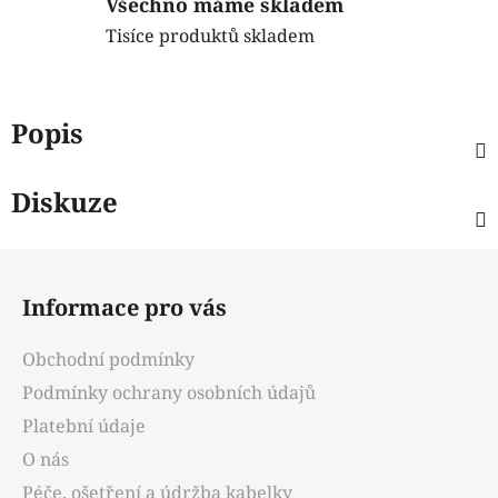
Všechno máme skladem
Tisíce produktů skladem
Popis
Diskuze
Z
á
Informace pro vás
p
a
Obchodní podmínky
t
Podmínky ochrany osobních údajů
í
Platební údaje
O nás
Péče, ošetření a údržba kabelky