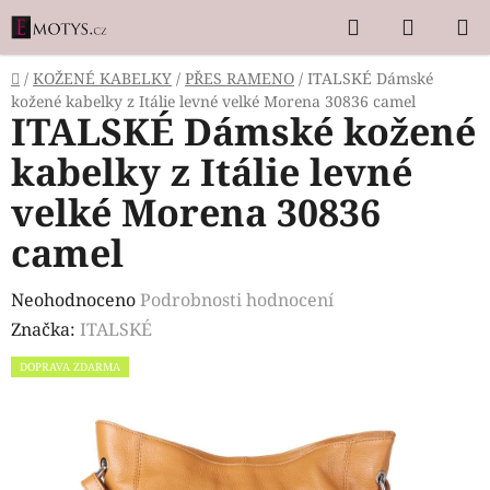
Přejít
Hledat
NÁKUP
na
KOŠÍK
obsah
Domů
/
KOŽENÉ KABELKY
/
PŘES RAMENO
/
ITALSKÉ Dámské
kožené kabelky z Itálie levné velké Morena 30836 camel
ITALSKÉ Dámské kožené
kabelky z Itálie levné
velké Morena 30836
camel
Průměrné
Neohodnoceno
Podrobnosti hodnocení
hodnocení
Značka:
ITALSKÉ
produktu
DOPRAVA ZDARMA
je
0,0
z
5