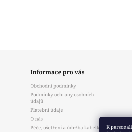
Z
á
Informace pro vás
p
a
Obchodní podmínky
t
Podmínky ochrany osobních
í
údajů
Platební údaje
O nás
K personali
Péče, ošetření a údržba kabelky