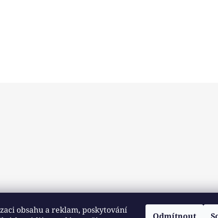
zaci obsahu a reklam, poskytování
Odmítnout
S