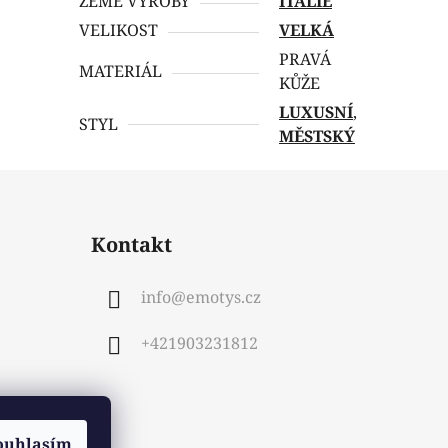
ZEMĚ VÝROBY
ITÁLIE
VELIKOST
VELKÁ
PRAVÁ
MATERIÁL
KŮŽE
LUXUSNÍ
,
STYL
MĚSTSKÝ
Kontakt
info
@
emotys.cz
+421903231812
ouhlasím