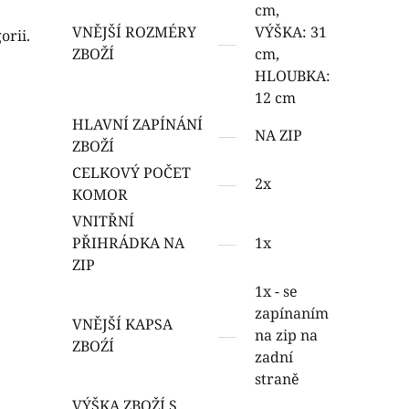
cm,
VNĚJŠÍ ROZMÉRY
VÝŠKA: 31
orii.
ZBOŽÍ
cm,
HLOUBKA:
12 cm
HLAVNÍ ZAPÍNÁNÍ
NA ZIP
ZBOŽÍ
CELKOVÝ POČET
2x
KOMOR
VNITŘNÍ
PŘIHRÁDKA NA
1x
ZIP
1x - se
zapínaním
VNĚJŠÍ KAPSA
na zip na
ZBOŹÍ
zadní
straně
VÝŠKA ZBOŽÍ S