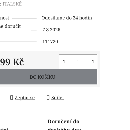
ení
:
ITALSKÉ
tu
nost
Odesilame do 24 hodin
 doručit
7.8.2026
111720
ček.
599 Kč
 cena:
DO KOŠÍKU
Zeptat se
Sdílet
Doručení do
míst
druhého dne