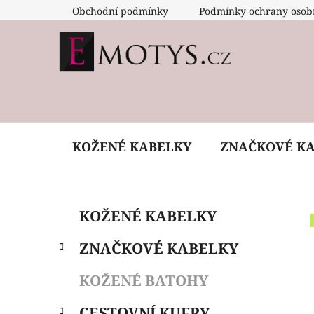
Přejít
Obchodní podmínky
Podmínky ochrany osob
na
obsah
KOŽENÉ KABELKY
ZNAČKOVÉ K
P
K
Přeskočit
KOŽENÉ KABELKY
a
o
kategorie
t
s
ZNAČKOVÉ KABELKY
e
t
g
r
KOŽENÉ BATOHY
o
a
r
CESTOVNÍ KUFRY