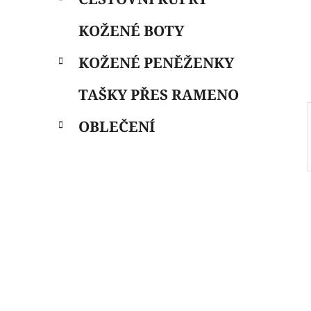
i
n
e
n
KOŽENÉ BOTY
í
p
KOŽENÉ PENĚŽENKY
a
n
TAŠKY PŘES RAMENO
e
OBLEČENÍ
l