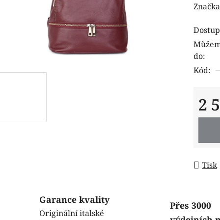
hodnoc
Značka
produk
Dostup
je
Můžeme
0,0
do:
z
Kód:
5
hvězdi
2 
Měrná
Tisk
Garance kvality
Přes 3000
Originální italské
výdejních 