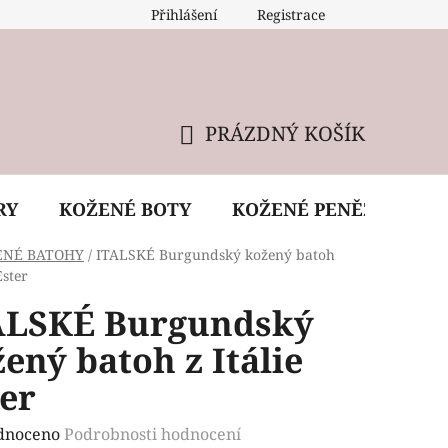
Přihlášení
Registrace
 údržba kabelky
Reklamační podmínky
Doprava
PRÁZDNÝ KOŠÍK
NÁKUPNÍ
KOŠÍK
RY
KOŽENÉ BOTY
KOŽENÉ PENĚŽENKY
ENÉ BATOHY
/
ITALSKÉ Burgundský kožený batoh
Ester
ALSKÉ Burgundský
ený batoh z Itálie
er
rné
dnoceno
Podrobnosti hodnocení