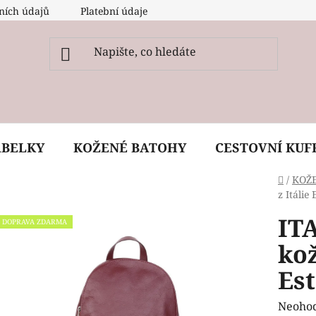
ních údajů
Platební údaje
O nás
Péče, ošetření a
ABELKY
KOŽENÉ BATOHY
CESTOVNÍ KUF
Domů
/
KOŽ
z Itálie 
IT
DOPRAVA ZDARMA
kož
Est
Průmě
Neoho