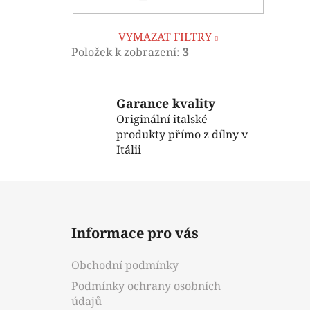
VYMAZAT FILTRY
Položek k zobrazení:
3
Garance kvality
Originální italské
produkty přímo z dílny v
Itálii
Z
á
Informace pro vás
p
a
Obchodní podmínky
t
Podmínky ochrany osobních
í
údajů