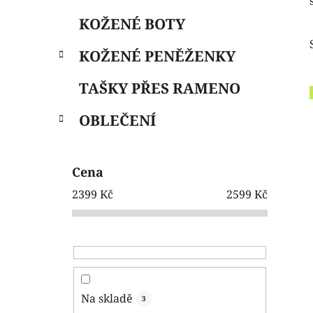
e
n
KOŽENÉ BOTY
í
p
KOŽENÉ PENĚŽENKY
a
n
TAŠKY PŘES RAMENO
e
OBLEČENÍ
l
Cena
2399
Kč
2599
Kč
Na skladě
3