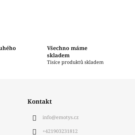
ruhého
Všechno máme
skladem
Tisíce produktů skladem
Kontakt
info
@
emotys.cz
+421903231812