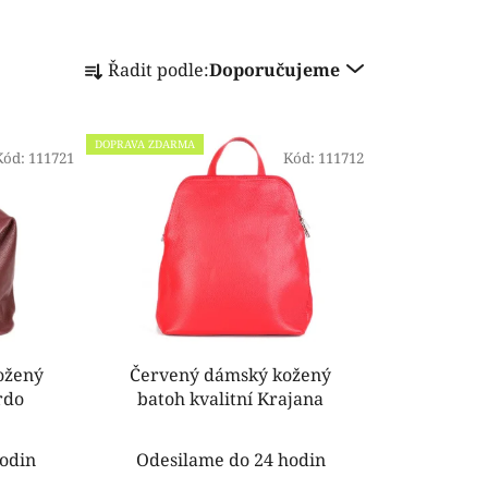
Ř
Řadit podle:
Doporučujeme
a
z
e
DOPRAVA ZDARMA
Kód:
111721
n
Kód:
111712
í
p
r
o
d
u
k
ožený
Červený dámský kožený
t
rdo
batoh kvalitní Krajana
ů
odin
Odesilame do 24 hodin