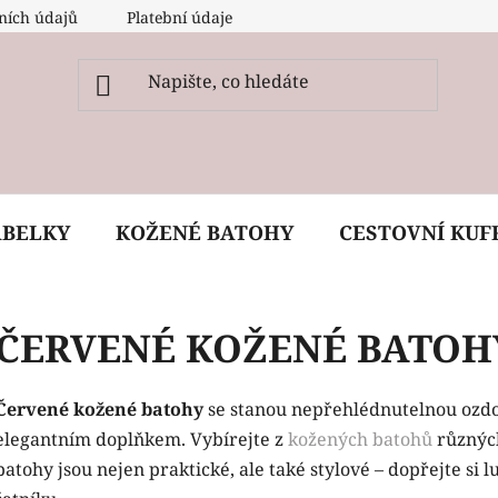
ních údajů
Platební údaje
O nás
Péče, ošetření a
ABELKY
KOŽENÉ BATOHY
CESTOVNÍ KUF
ČERVENÉ KOŽENÉ BATOH
Červené kožené batohy
se stanou nepřehlédnutelnou ozdob
elegantním doplňkem. Vybírejte z
kožených batohů
různých
batohy jsou nejen praktické, ale také stylové – dopřejte si