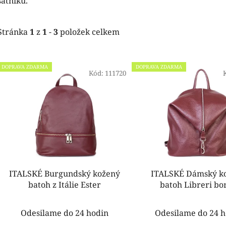
šatníku.
Stránka
1
z
1
-
3
položek celkem
V
DOPRAVA ZDARMA
DOPRAVA ZDARMA
ý
Kód:
111720
p
i
s
p
r
o
d
ITALSKÉ Burgundský kožený
ITALSKÉ Dámský k
u
batoh z Itálie Ester
batoh Libreri bo
k
t
Odesilame do 24 hodin
Odesilame do 24 h
ů