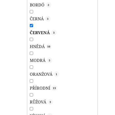
BORDÓ
2
ČERNÁ
3
ČERVENÁ
3
HNĚDÁ
10
MODRÁ
5
ORANŽOVÁ
1
PŘÍRODNÍ
13
RŮŽOVÁ
3