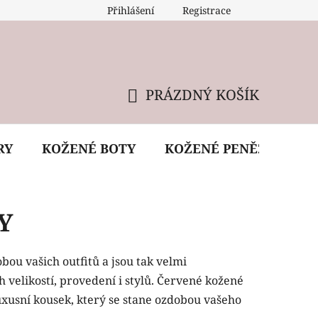
Přihlášení
Registrace
 údržba kabelky
Reklamační podmínky
Doprava
PRÁZDNÝ KOŠÍK
NÁKUPNÍ
KOŠÍK
RY
KOŽENÉ BOTY
KOŽENÉ PENĚŽENKY
Y
ou vašich outfitů a jsou tak velmi
 velikostí, provedení i stylů. Červené kožené
 luxusní kousek, který se stane ozdobou vašeho