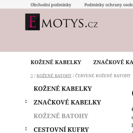
Přejít
Obchodní podmínky
Podmínky ochrany osob
na
obsah
KOŽENÉ KABELKY
ZNAČKOVÉ K
Domů
/
KOŽENÉ BATOHY
/
ČERVENÉ KOŽENÉ BATOHY
P
K
Přeskočit
KOŽENÉ KABELKY
a
o
kategorie
t
s
ZNAČKOVÉ KABELKY
e
t
g
r
KOŽENÉ BATOHY
o
a
r
CESTOVNÍ KUFRY
i
n