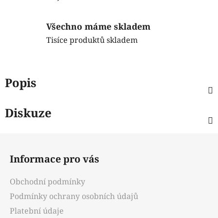
Všechno máme skladem
Tisíce produktů skladem
Popis
Diskuze
Z
á
Informace pro vás
p
a
Obchodní podmínky
t
Podmínky ochrany osobních údajů
í
Platební údaje