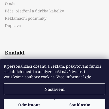
O nás
Péče, ošetření a údržba kabelky
Reklamační podmínky
Doprava
Kontakt
info
@
emotys.cz
K personalizaci obsahu a reklam, poskytování funkcí
sociálních médií a analýze naší návštěvnosti
+421903231812
využíváme soubory cookies. Více informací
zde
.
Nastavení
Vytvořil Shoptet
Odmítnout
Souhlasím
Copyright 2026
Emotys.cz
. Všechna práva