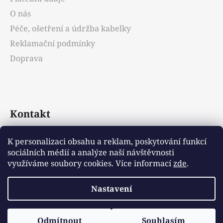
O nás
Péče, ošetření a údržba kabelky
Reklamační podmínky
Doprava
Kontakt
info
@
emotys.cz
K personalizaci obsahu a reklam, poskytování funkcí
sociálních médií a analýze naší návštěvnosti
+421903231812
využíváme soubory cookies. Více informací
zde
.
Nastavení
Vytvořil Shoptet
Odmítnout
Souhlasím
Copyright 2026
Emotys.cz
. Všechna práva