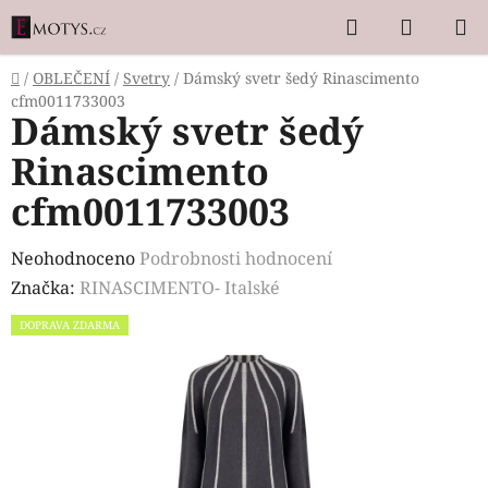
Přejít
Hledat
NÁKUP
na
KOŠÍK
obsah
Domů
/
OBLEČENÍ
/
Svetry
/
Dámský svetr šedý Rinascimento
cfm0011733003
Dámský svetr šedý
Rinascimento
cfm0011733003
Průměrné
Neohodnoceno
Podrobnosti hodnocení
hodnocení
Značka:
RINASCIMENTO- Italské
produktu
DOPRAVA ZDARMA
je
0,0
z
5
hvězdiček.