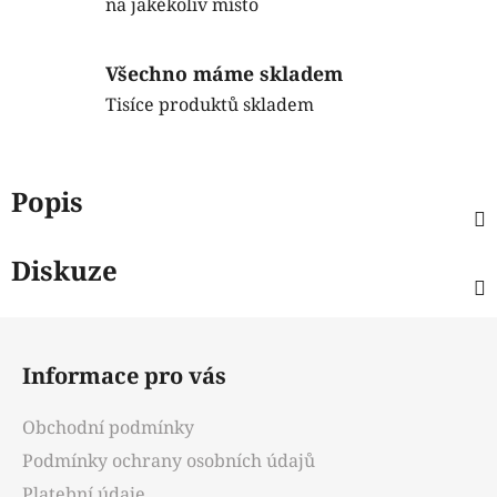
na jakékoliv místo
Všechno máme skladem
Tisíce produktů skladem
Popis
Diskuze
Z
á
Informace pro vás
p
a
Obchodní podmínky
t
Podmínky ochrany osobních údajů
í
Platební údaje