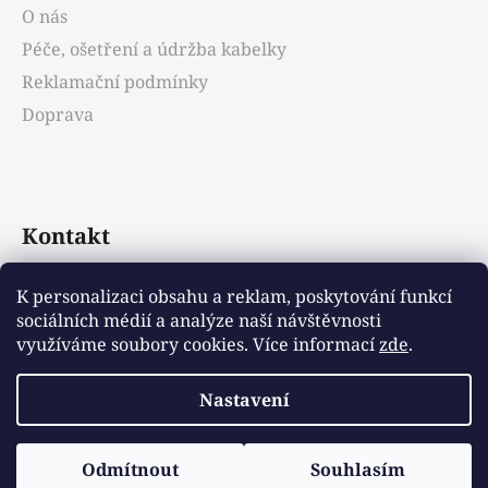
O nás
Péče, ošetření a údržba kabelky
Reklamační podmínky
Doprava
Kontakt
info
@
emotys.cz
K personalizaci obsahu a reklam, poskytování funkcí
sociálních médií a analýze naší návštěvnosti
+421903231812
využíváme soubory cookies. Více informací
zde
.
Nastavení
Vytvořil Shoptet
Odmítnout
Souhlasím
Copyright 2026
Emotys.cz
. Všechna práva