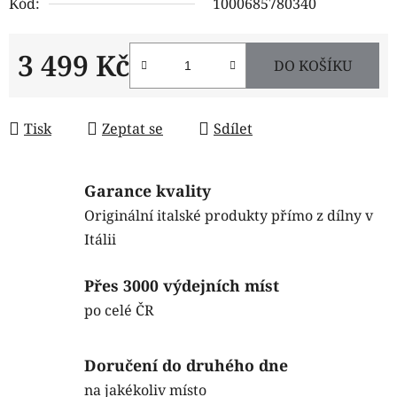
Kód:
1000685780340
3 499 Kč
DO KOŠÍKU
Měrná cena:
Tisk
Zeptat se
Sdílet
Garance kvality
Originální italské produkty přímo z dílny v
Itálii
Přes 3000 výdejních míst
po celé ČR
Doručení do druhého dne
na jakékoliv místo