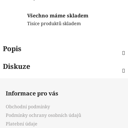
Všechno máme skladem
Tisíce produktů skladem
Popis
Diskuze
Z
á
Informace pro vás
p
a
Obchodní podmínky
t
Podmínky ochrany osobních údajů
í
Platební údaje