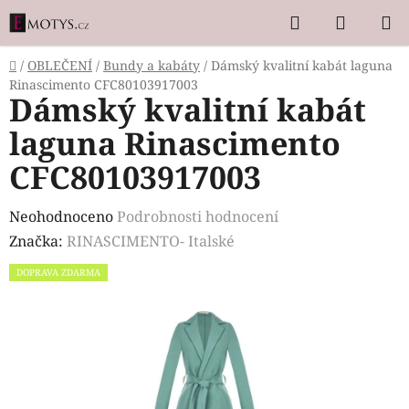
Přejít
Hledat
NÁKUP
na
KOŠÍK
obsah
Domů
/
OBLEČENÍ
/
Bundy a kabáty
/
Dámský kvalitní kabát laguna
Rinascimento CFC80103917003
Dámský kvalitní kabát
laguna Rinascimento
CFC80103917003
Průměrné
Neohodnoceno
Podrobnosti hodnocení
hodnocení
Značka:
RINASCIMENTO- Italské
produktu
DOPRAVA ZDARMA
je
0,0
z
5
hvězdiček.