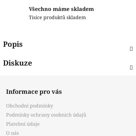
Všechno máme skladem
Tisíce produktů skladem
Popis
Diskuze
Z
á
Informace pro vás
p
a
Obchodní podmínky
t
Podmínky ochrany osobních údajů
í
Platební údaje
O nás