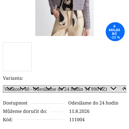
6
665,83
KČ
–25 %
Varianta:
Dostupnost
Odesilame do 24 hodin
Můžeme doručit do:
11.8.2026
Kód:
111004