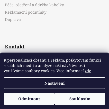
Péče, ošetření a údržba kabelky
Reklamační podmínky
Doprava
Kontakt
info
@
emotys.cz
K personalizaci obsahu a reklam, poskytování funkcí
sociálních médií a analýze naší návštěvnosti
+421903231812
využíváme soubory cookies. Více informací
zde
.
Nastavení
Vytvořil Shoptet
Odmítnout
Souhlasím
Copyright 2026
Emotys.cz
. Všechna práva
vyhrazena.
Upravit nastavení cookies