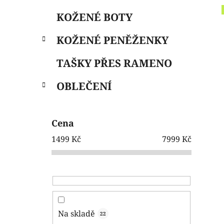
e
n
KOŽENÉ BOTY
í
p
KOŽENÉ PENĚŽENKY
a
n
TAŠKY PŘES RAMENO
e
OBLEČENÍ
l
Cena
1499
Kč
7999
Kč
Na skladě
22