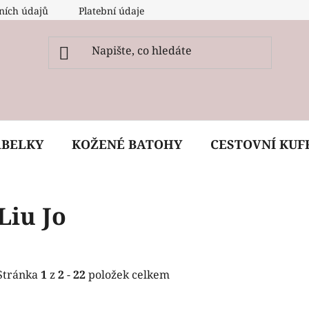
ních údajů
Platební údaje
O nás
Péče, ošetření a
ABELKY
KOŽENÉ BATOHY
CESTOVNÍ KUF
Liu Jo
Stránka
1
z
2
-
22
položek celkem