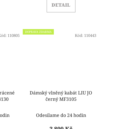
DETAIL
DOPRAVA ZDARMA
Kód:
110805
Kód:
110443
rácené
Dámský vlněný kabát LIU JO
3130
černý MF3105
odin
Odesilame do 24 hodin
3 899 Kč