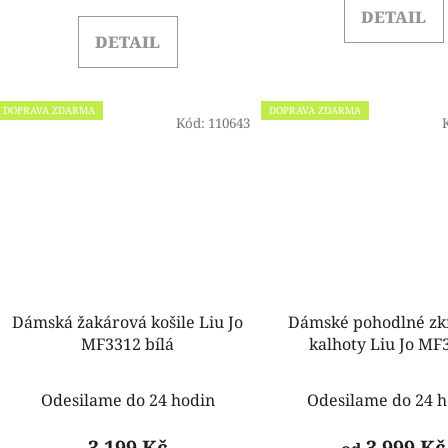
DETAIL
DETAIL
DOPRAVA ZDARMA
DOPRAVA ZDARMA
Kód:
110643
Dámská žakárová košile Liu Jo
Dámské pohodlné zk
MF3312 bílá
kalhoty Liu Jo MF
Odesilame do 24 hodin
Odesilame do 24 h
3 199 Kč
3 999 Kč