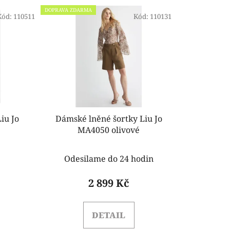
e
DOPRAVA ZDARMA
Kód:
110511
n
Kód:
110131
í
p
r
o
d
u
k
iu Jo
Dámské lněné šortky Liu Jo
t
MA4050 olivové
ů
Odesilame do 24 hodin
2 899 Kč
DETAIL