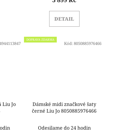
DETAIL
DOPRAVA ZDARMA
4944113847
Kód:
8050885976466
Jo
Dámské midi značkové šaty
4
černé Liu Jo 8050885976466
odin
Odesilame do 24 hodin