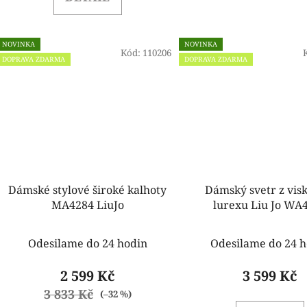
NOVINKA
NOVINKA
Kód:
110206
DOPRAVA ZDARMA
DOPRAVA ZDARMA
Dámské stylové široké kalhoty
Dámský svetr z vis
MA4284 LiuJo
lurexu Liu Jo WA
Odesilame do 24 hodin
Odesilame do 24 h
2 599 Kč
3 599 Kč
3 833 Kč
(–32 %)