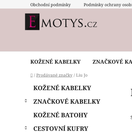
Přejít
Obchodní podmínky
Podmínky ochrany osob
na
obsah
KOŽENÉ KABELKY
ZNAČKOVÉ K
Domů
/
Prodávané značky
/
Liu Jo
P
K
Přeskočit
KOŽENÉ KABELKY
a
o
kategorie
t
s
ZNAČKOVÉ KABELKY
e
t
g
r
KOŽENÉ BATOHY
o
a
r
CESTOVNÍ KUFRY
i
n