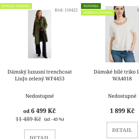
V
DOPRAVA ZDARMA
NOVINKA
ý
Kód:
110422
DOPRAVA ZDARMA
p
i
s
p
r
o
d
Dámský luxusní trenchcoat
Dámské bílé triko L
u
LiuJo zelený WF4453
WA4018
k
t
Nedostupné
Nedostupné
ů
6 499 Kč
1 899 Kč
od
11 489 Kč
(až –45 %)
DETAIL
DETAIL