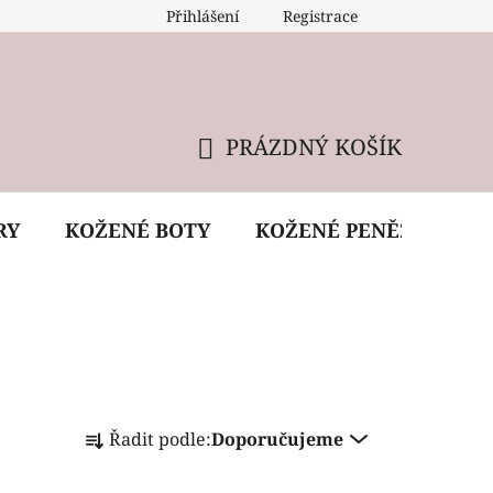
Přihlášení
Registrace
 údržba kabelky
Reklamační podmínky
Doprava
PRÁZDNÝ KOŠÍK
NÁKUPNÍ
KOŠÍK
RY
KOŽENÉ BOTY
KOŽENÉ PENĚŽENKY
Ř
Řadit podle:
Doporučujeme
a
z