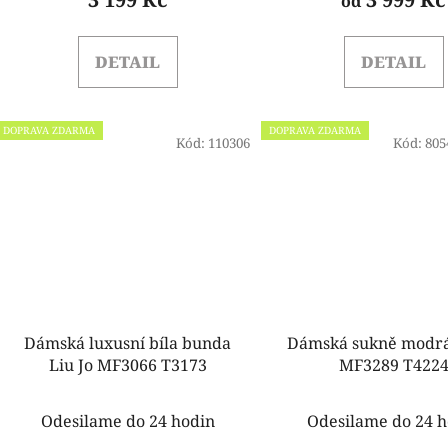
od
DETAIL
DETAIL
DOPRAVA ZDARMA
DOPRAVA ZDARMA
Kód:
110306
Kód:
805
Dámská luxusní bíla bunda
Dámská sukně modrá Liu 
Liu Jo MF3066 T3173
MF3289 T422
Odesilame do 24 hodin
Odesilame do 24 h