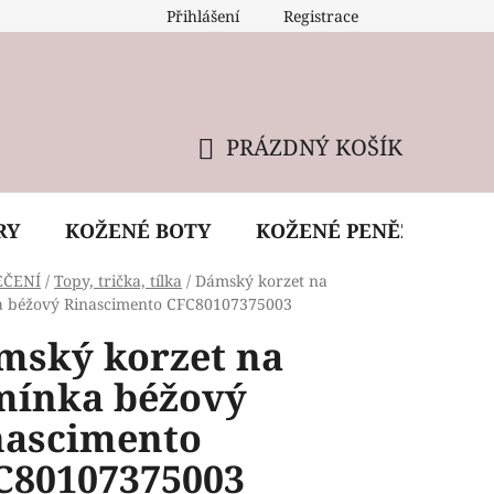
Přihlášení
Registrace
 údržba kabelky
Reklamační podmínky
Doprava
PRÁZDNÝ KOŠÍK
NÁKUPNÍ
KOŠÍK
RY
KOŽENÉ BOTY
KOŽENÉ PENĚŽENKY
EČENÍ
/
Topy, trička, tílka
/
Dámský korzet na
 béžový Rinascimento CFC80107375003
mský korzet na
mínka béžový
nascimento
C80107375003