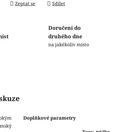
Zeptat se
Sdílet
Doručení do
míst
druhého dne
na jakékoliv místo
skuze
sokým
Doplňkové parametry
ámský
Topy, trička,