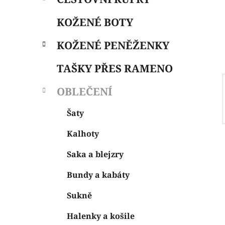
i
n
e
n
KOŽENÉ BOTY
í
p
KOŽENÉ PENĚŽENKY
a
n
TAŠKY PŘES RAMENO
e
OBLEČENÍ
l
Šaty
Kalhoty
Saka a blejzry
Bundy a kabáty
Sukně
Halenky a košile