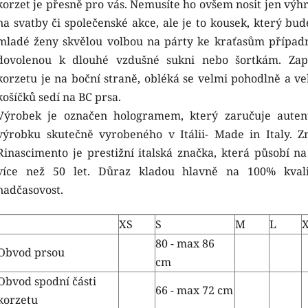
korzet je přesně pro vás. Nemusíte ho ovšem nosit jen výh
na svatby či společenské akce, ale je to kousek, který bud
mladé ženy skvělou volbou na párty ke kraťasům případ
dovolenou k dlouhé vzdušné sukni nebo šortkám. Zap
korzetu je na boční straně, obléká se velmi pohodlně a vel
košíčků sedí na BC prsa.
Výrobek je označen hologramem, který zaručuje autent
výrobku skutečně vyrobeného v Itálii- Made in Italy. Z
Rinascimento je prestižní italská značka, která působí na
více než 50 let. Důraz kladou hlavně na 100% kval
nadčasovost.
XS
S
M
L
80 - max 86
Obvod prsou
cm
Obvod spodní části
66 - max 72 cm
korzetu