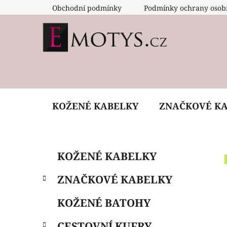
Přejít
Obchodní podmínky
Podmínky ochrany osob
na
obsah
KOŽENÉ KABELKY
ZNAČKOVÉ K
P
K
Přeskočit
KOŽENÉ KABELKY
a
o
kategorie
t
s
ZNAČKOVÉ KABELKY
e
t
g
r
KOŽENÉ BATOHY
o
a
r
CESTOVNÍ KUFRY