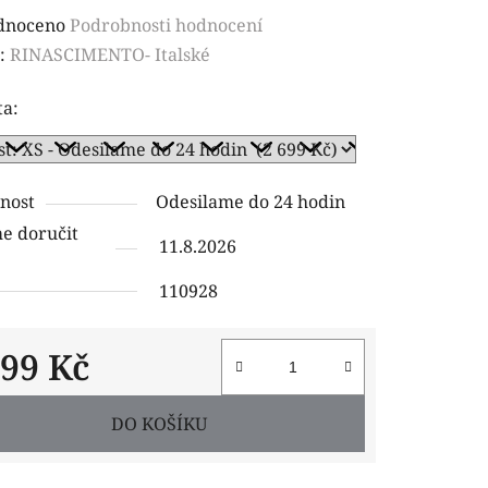
rné
dnoceno
Podrobnosti hodnocení
ení
:
RINASCIMENTO- Italské
tu
ta:
nost
Odesilame do 24 hodin
ček.
 doručit
11.8.2026
110928
699 Kč
 cena:
DO KOŠÍKU