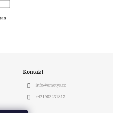
tan
Kontakt
info
@
emotys.cz
+421903231812