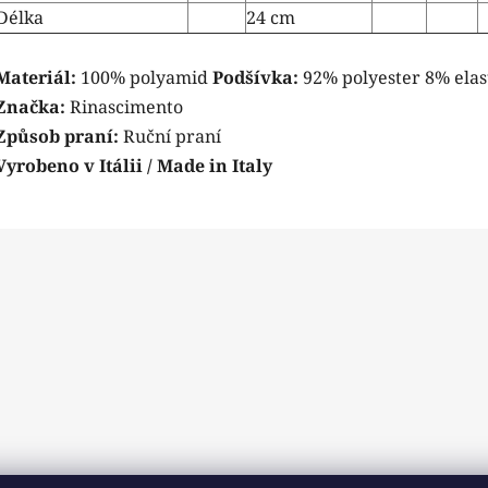
Délka
24 cm
Materiál:
100% polyamid
Podšívka:
92% polyester 8% elas
Značka:
Rinascimento
Způsob praní:
Ruční praní
Vyrobeno v Itálii / Made in Italy