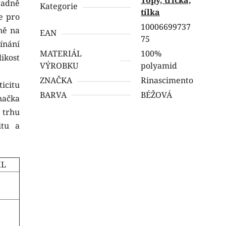
radně
Kategorie
tílka
e pro
10006699737
ně na
EAN
75
ínání
MATERIÁL
100%
ikost
VÝROBKU
polyamid
ZNAČKA
Rinascimento
icitu
BARVA
BÉŽOVÁ
načka
 trhu
itu a
XL