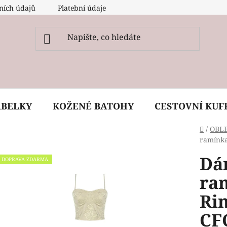
ních údajů
Platební údaje
O nás
Péče, ošetření a
ABELKY
KOŽENÉ BATOHY
CESTOVNÍ KUF
Domů
/
OBL
ramínka
Dá
DOPRAVA ZDARMA
ra
Ri
CF