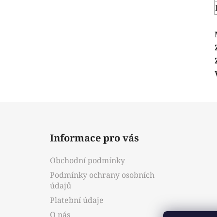
Z
á
Informace pro vás
p
a
Obchodní podmínky
t
Podmínky ochrany osobních
í
údajů
Platební údaje
O nás