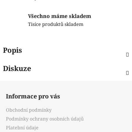
Všechno máme skladem
Tisíce produktů skladem
Popis
Diskuze
Z
á
Informace pro vás
p
a
Obchodní podmínky
t
Podmínky ochrany osobních údajů
í
Platební údaje