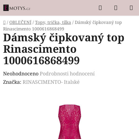
Přejít
Hledat
NÁKUP
na
KOŠÍK
obsah
Domů
/
OBLEČENÍ
/
Topy, trička, tílka
/
Dámský čipkovaný top
Rinascimento 1000616868499
Dámský čipkovaný top
Rinascimento
1000616868499
Průměrné
Neohodnoceno
Podrobnosti hodnocení
hodnocení
Značka:
RINASCIMENTO- Italské
produktu
je
0,0
z
5
hvězdiček.