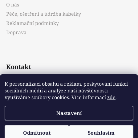
O nás
Péče, ošetření a údržba kabelky
Reklamační podmínky
Doprava
Kontakt
info
@
emotys.cz
K personalizaci obsahu a reklam, poskytování funkcí
sociálních médií a analýze naší návštěvnosti
+421903231812
využíváme soubory cookies. Více informací
zde
.
Nastavení
Vytvořil Shoptet
Odmítnout
Souhlasím
Copyright 2026
Emotys.cz
. Všechna práva