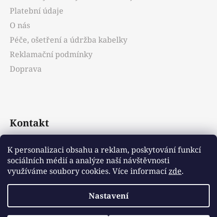
í
Platební údaje
O nás
Péče, ošetření a údržba kabelky
Reklamační podmínky
Doprava
Kontakt
info
@
emotys.cz
K personalizaci obsahu a reklam, poskytování funkcí
sociálních médií a analýze naší návštěvnosti
+421903231812
využíváme soubory cookies. Více informací
zde
.
Nastavení