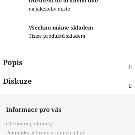
Doručení do druhého dne
na jakékoliv místo
Všechno máme skladem
Tisíce produktů skladem
Popis
Diskuze
Z
á
Informace pro vás
p
a
Obchodní podmínky
t
Podmínky ochrany osobních údajů