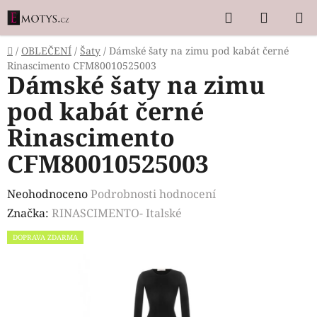
Přejít
Hledat
NÁKUP
na
KOŠÍK
obsah
Domů
/
OBLEČENÍ
/
Šaty
/
Dámské šaty na zimu pod kabát černé
Rinascimento CFM80010525003
Dámské šaty na zimu
pod kabát černé
Rinascimento
CFM80010525003
Průměrné
Neohodnoceno
Podrobnosti hodnocení
hodnocení
Značka:
RINASCIMENTO- Italské
produktu
DOPRAVA ZDARMA
je
0,0
z
5