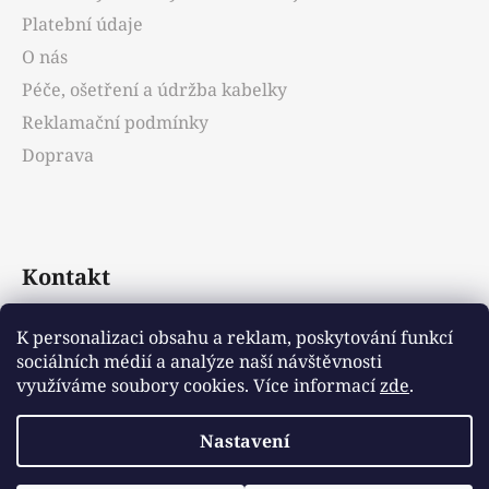
í
Platební údaje
O nás
Péče, ošetření a údržba kabelky
Reklamační podmínky
Doprava
Kontakt
info
@
emotys.cz
K personalizaci obsahu a reklam, poskytování funkcí
sociálních médií a analýze naší návštěvnosti
+421903231812
využíváme soubory cookies. Více informací
zde
.
Nastavení