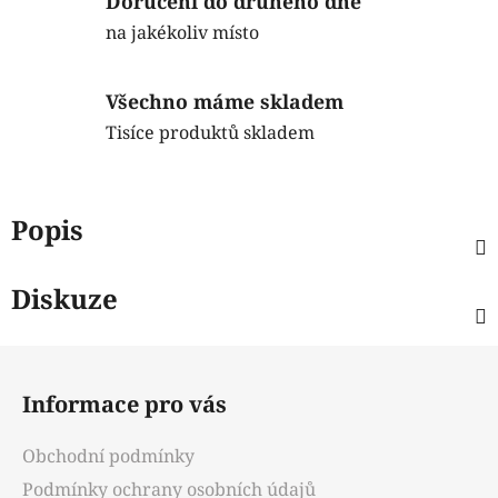
Doručení do druhého dne
na jakékoliv místo
Všechno máme skladem
Tisíce produktů skladem
Popis
Diskuze
Z
á
Informace pro vás
p
a
Obchodní podmínky
t
Podmínky ochrany osobních údajů