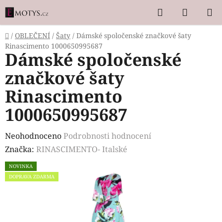
Přejít
Hledat
NÁKUP
na
KOŠÍK
obsah
Domů
/
OBLEČENÍ
/
Šaty
/
Dámské spoločenské značkové šaty
Rinascimento 1000650995687
Dámské spoločenské
značkové šaty
Rinascimento
1000650995687
Průměrné
Neohodnoceno
Podrobnosti hodnocení
hodnocení
Značka:
RINASCIMENTO- Italské
produktu
NOVINKA
je
DOPRAVA ZDARMA
0,0
z
5