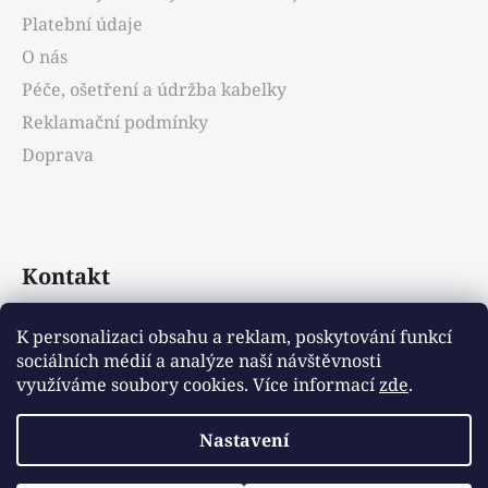
í
Platební údaje
O nás
Péče, ošetření a údržba kabelky
Reklamační podmínky
Doprava
Kontakt
info
@
emotys.cz
K personalizaci obsahu a reklam, poskytování funkcí
sociálních médií a analýze naší návštěvnosti
+421903231812
využíváme soubory cookies. Více informací
zde
.
Nastavení