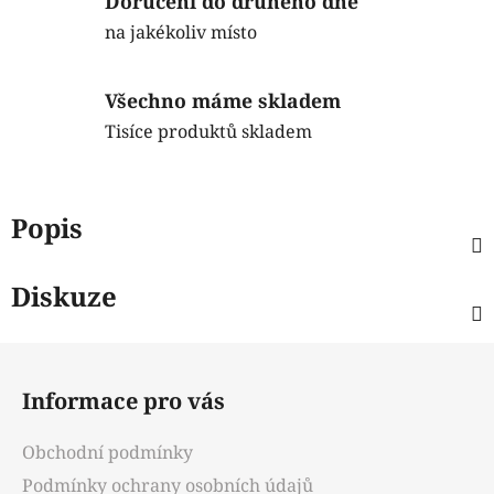
Doručení do druhého dne
na jakékoliv místo
Všechno máme skladem
Tisíce produktů skladem
Popis
Diskuze
Z
á
Informace pro vás
p
a
Obchodní podmínky
t
Podmínky ochrany osobních údajů