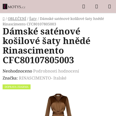
Přejít
Hledat
NÁKUP
na
KOŠÍK
obsah
Domů
/
OBLEČENÍ
/
Šaty
/
Dámské saténové košilové šaty hnědé
Rinascimento CFC80107805003
Dámské saténové
košilové šaty hnědé
Rinascimento
CFC80107805003
Průměrné
Neohodnoceno
Podrobnosti hodnocení
hodnocení
Značka:
RINASCIMENTO- Italské
produktu
DOPRAVA ZDARMA
je
0,0
z
5