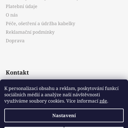
í
Platební údaje
O nás
Péče, ošetření a údržba kabelky
Reklamační podmínky
Doprava
Kontakt
info
@
emotys.cz
K personalizaci obsahu a reklam, poskytování funkcí
sociálních médií a analýze naší návštěvnosti
+421903231812
využíváme soubory cookies. Více informací
zde
.
Nastavení