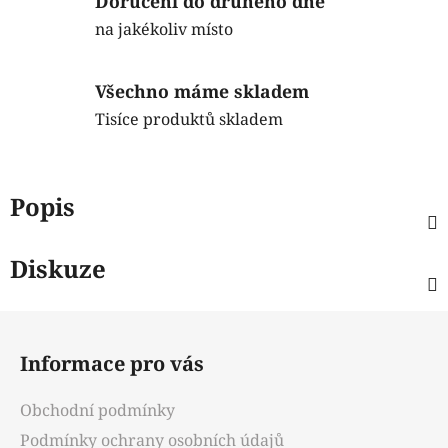
Doručení do druhého dne
na jakékoliv místo
Všechno máme skladem
Tisíce produktů skladem
Popis
Diskuze
Z
á
Informace pro vás
p
a
Obchodní podmínky
t
Podmínky ochrany osobních údajů