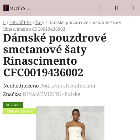
Přejít
Hledat
NÁKUP
na
KOŠÍK
obsah
Domů
/
OBLEČENÍ
/
Šaty
/
Dámské pouzdrové smetanové šaty
Rinascimento CFC0019436002
Dámské pouzdrové
smetanové šaty
Rinascimento
CFC0019436002
Průměrné
Neohodnoceno
Podrobnosti hodnocení
hodnocení
Značka:
RINASCIMENTO- Italské
produktu
NOVINKA
je
DOPRAVA ZDARMA
0,0
z
5