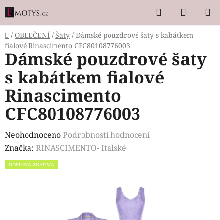
Přejít
Hledat
NÁKUP
na
KOŠÍK
obsah
Domů
/
OBLEČENÍ
/
Šaty
/
Dámské pouzdrové šaty s kabátkem
fialové Rinascimento CFC80108776003
Dámské pouzdrové šaty
s kabátkem fialové
Rinascimento
CFC80108776003
Průměrné
Neohodnoceno
Podrobnosti hodnocení
hodnocení
Značka:
RINASCIMENTO- Italské
produktu
DOPRAVA ZDARMA
je
0,0
z
5