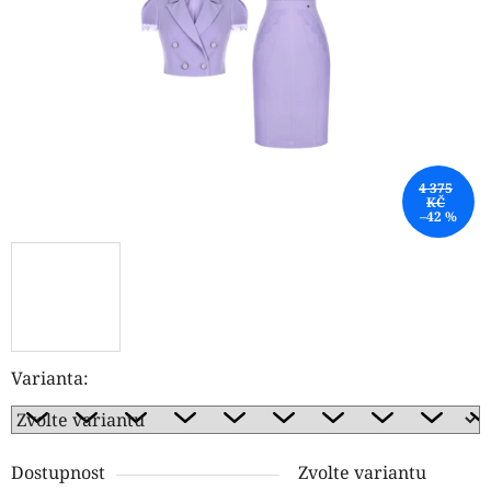
hvězdiček.
4 375
KČ
–42 %
Varianta:
Dostupnost
Zvolte variantu