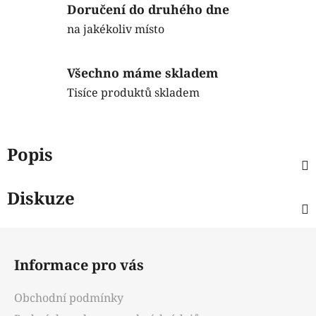
Doručení do druhého dne
na jakékoliv místo
Všechno máme skladem
Tisíce produktů skladem
Popis
Diskuze
Z
á
Informace pro vás
p
a
Obchodní podmínky
t