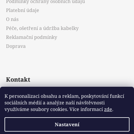
Podmínky ochrany osobních údajů
í
Platební údaje
O nás
Péče, ošetření a údržba kabelky
Reklamační podmínky
Doprava
Kontakt
info
@
emotys.cz
K personalizaci obsahu a reklam, poskytování funkcí
sociálních médií a analýze naší návštěvnosti
+421903231812
využíváme soubory cookies. Více informací
zde
.
Nastavení