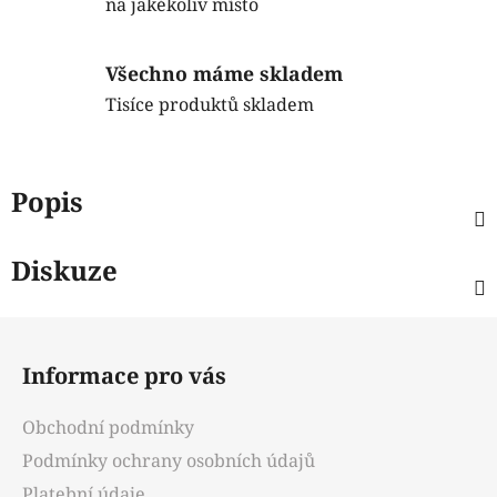
na jakékoliv místo
Všechno máme skladem
Tisíce produktů skladem
Popis
Diskuze
Z
á
Informace pro vás
p
a
Obchodní podmínky
t
Podmínky ochrany osobních údajů
í
Platební údaje