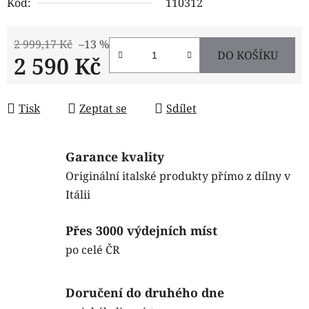
Kód:
110312
2 999,17 Kč
–13 %
DO KOŠÍKU
2 590 Kč
Měrná cena:
Tisk
Zeptat se
Sdílet
Garance kvality
Originální italské produkty přímo z dílny v
Itálii
Přes 3000 výdejních míst
po celé ČR
Doručení do druhého dne