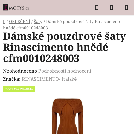
Přejít
Hledat
NÁKUP
na
KOŠÍK
obsah
Domů
/
OBLEČENÍ
/
Šaty
/
Dámské pouzdrové šaty Rinascimento
hnědé cfm0010248003
Dámské pouzdrové šaty
Rinascimento hnědé
cfm0010248003
Průměrné
Neohodnoceno
Podrobnosti hodnocení
hodnocení
Značka:
RINASCIMENTO- Italské
produktu
DOPRAVA ZDARMA
je
0,0
z
5
hvězdiček.