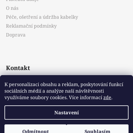
O nás
Péče, ošetření a údržba kabelky
Reklamační podmínky
Doprava
Kontakt
info
@
emotys.cz
K personalizaci obsahu a reklam, poskytování funkcí
sociálních médií a analýze naší návštěvnosti
+421903231812
využíváme soubory cookies. Více informací
zde
.
Nastavení
Vytvořil Shoptet
Odmítnout
Souhlasím
Copyright 2026
Emotys.cz
. Všechna práva