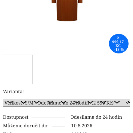
2
999,17
KČ
–13 %
Varianta:
Dostupnost
Odesilame do 24 hodin
Můžeme doručit do:
10.8.2026