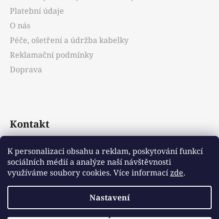
í
Platební údaje
O nás
Péče, ošetření a údržba kabelky
Reklamační podmínky
Doprava
Kontakt
info
@
emotys.cz
K personalizaci obsahu a reklam, poskytování funkcí
sociálních médií a analýze naší návštěvnosti
+421903231812
využíváme soubory cookies. Více informací
zde
.
Nastavení