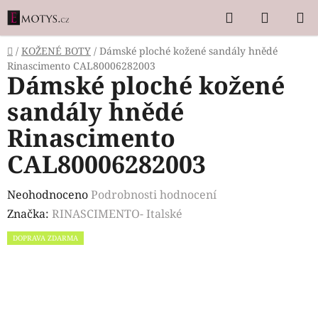
Přejít
Hledat
NÁKUP
na
KOŠÍK
obsah
Domů
/
KOŽENÉ BOTY
/
Dámské ploché kožené sandály hnědé
Rinascimento CAL80006282003
Dámské ploché kožené
sandály hnědé
Rinascimento
CAL80006282003
Průměrné
Neohodnoceno
Podrobnosti hodnocení
hodnocení
Značka:
RINASCIMENTO- Italské
produktu
DOPRAVA ZDARMA
je
0,0
z
5