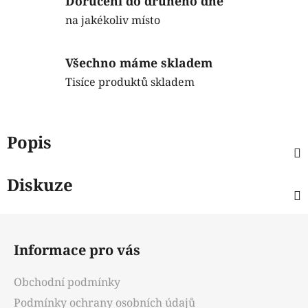
Doručení do druhého dne
na jakékoliv místo
Všechno máme skladem
Tisíce produktů skladem
Popis
Diskuze
Z
á
Informace pro vás
p
a
Obchodní podmínky
t
Podmínky ochrany osobních údajů