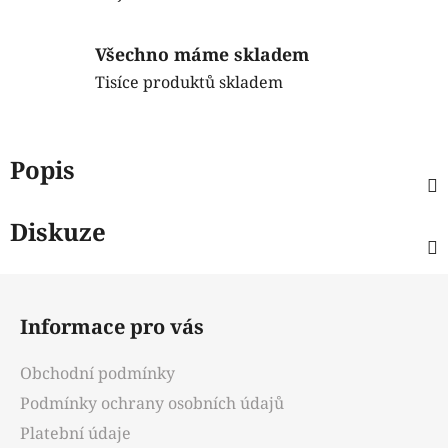
Všechno máme skladem
Tisíce produktů skladem
Popis
Diskuze
Z
á
Informace pro vás
p
a
Obchodní podmínky
t
Podmínky ochrany osobních údajů
í
Platební údaje