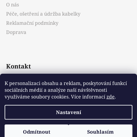
O nás
Péče, ošetření a údržba kabelky
Reklamační podmínky
Doprava
Kontakt
info
@
emotys.cz
K personalizaci obsahu a reklam, poskytování funkcí
sociálních médií a analýze naší návštěvnosti
+421903231812
využíváme soubory cookies. Více informací
zde
.
Nastavení
Vytvořil Shoptet
Odmítnout
Souhlasím
Copyright 2026
Emotys.cz
. Všechna práva