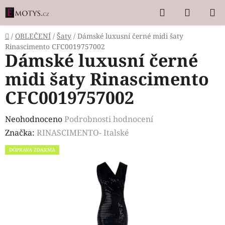
Přejít
Hledat
NÁKUP
na
KOŠÍK
obsah
Domů
/
OBLEČENÍ
/
Šaty
/
Dámské luxusní černé midi šaty
Rinascimento CFC0019757002
Dámské luxusní černé
midi šaty Rinascimento
CFC0019757002
Průměrné
Neohodnoceno
Podrobnosti hodnocení
hodnocení
Značka:
RINASCIMENTO- Italské
produktu
DOPRAVA ZDARMA
je
0,0
z
5
hvězdiček.