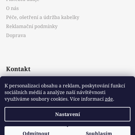
O nás
Péče, ošetření a údržba kabelky
Reklamační podmínky
Doprava
Kontakt
info
@
emotys.cz
K personalizaci obsahu a reklam, poskytování funkcí
sociálních médií a analýze naší návštěvnosti
+421903231812
využíváme soubory cookies. Více informací
zde
.
Nastavení
Vytvořil Shoptet
Odmítnout
Souhlasím
Copyright 2026
Emotys.cz
. Všechna práva