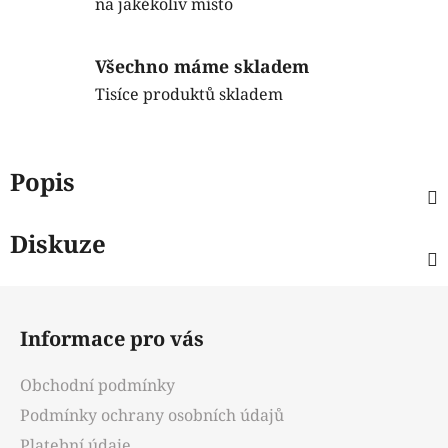
na jakékoliv místo
Všechno máme skladem
Tisíce produktů skladem
Popis
Diskuze
Z
á
Informace pro vás
p
a
Obchodní podmínky
t
Podmínky ochrany osobních údajů
í
Platební údaje