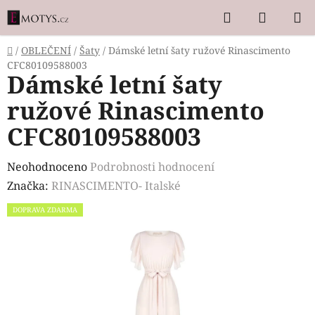
Přejít
Hledat
NÁKUP
na
KOŠÍK
obsah
Domů
/
OBLEČENÍ
/
Šaty
/
Dámské letní šaty ružové Rinascimento
CFC80109588003
Dámské letní šaty
ružové Rinascimento
CFC80109588003
Průměrné
Neohodnoceno
Podrobnosti hodnocení
hodnocení
Značka:
RINASCIMENTO- Italské
produktu
DOPRAVA ZDARMA
je
0,0
z
5
hvězdiček.