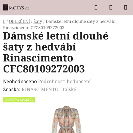
Přejít
Hledat
NÁKUP
na
KOŠÍK
obsah
Domů
/
OBLEČENÍ
/
Šaty
/
Dámské letní dlouhé šaty z hedvábí
Rinascimento CFC80109272003
Dámské letní dlouhé
šaty z hedvábí
Rinascimento
CFC80109272003
Průměrné
Neohodnoceno
Podrobnosti hodnocení
hodnocení
Značka:
RINASCIMENTO- Italské
produktu
DOPRAVA ZDARMA
je
0,0
z
5