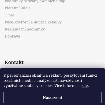
Podmínky ochrany osobních údajů
í
Platební údaje
O nás
Péče, ošetření a údržba kabelky
Reklamační podmínky
Doprava
Kontakt
info
@
emotys.cz
K personalizaci obsahu a reklam, poskytování funkcí
sociálních médií a analýze naší návštěvnosti
+421903231812
využíváme soubory cookies. Více informací
zde
.
Nastavení