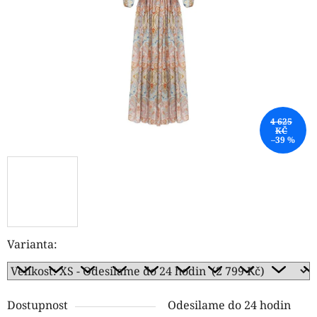
hvězdiček.
4 625
KČ
–39 %
Varianta:
Dostupnost
Odesilame do 24 hodin