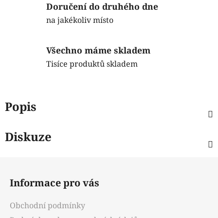
Doručení do druhého dne
na jakékoliv místo
Všechno máme skladem
Tisíce produktů skladem
Popis
Diskuze
Z
á
Informace pro vás
p
a
Obchodní podmínky
t