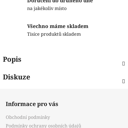
Doručení do druhého dne
na jakékoliv místo
Všechno máme skladem
Tisíce produktů skladem
Popis
Diskuze
Z
á
Informace pro vás
p
a
Obchodní podmínky
t
Podmínky ochrany osobních údajů