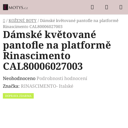
Přejít
Hledat
NÁKUP
na
KOŠÍK
obsah
Domů
/
KOŽENÉ BOTY
/
Dámské květované pantofle na platformě
Rinascimento CAL80006027003
Dámské květované
pantofle na platformě
Rinascimento
CAL80006027003
Průměrné
Neohodnoceno
Podrobnosti hodnocení
hodnocení
Značka:
RINASCIMENTO- Italské
produktu
DOPRAVA ZDARMA
je
0,0
z
5