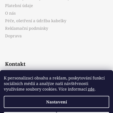
í
Platební údaje
O nás
Péče, ošetření a údržba kabelky
Reklamační podmínky
Doprava
Kontakt
info
@
emotys.cz
K personalizaci obsahu a reklam, poskytování funkcí
sociálních médií a analýze naší návštěvnosti
+421903231812
využíváme soubory cookies. Více informací
zde
.
Nastavení