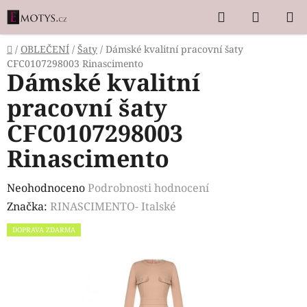
Přejít
Hledat
NÁKUP
na
KOŠÍK
obsah
Domů
/
OBLEČENÍ
/
Šaty
/
Dámské kvalitní pracovní šaty
CFC0107298003 Rinascimento
Dámské kvalitní
pracovní šaty
CFC0107298003
Rinascimento
Průměrné
Neohodnoceno
Podrobnosti hodnocení
hodnocení
Značka:
RINASCIMENTO- Italské
produktu
DOPRAVA ZDARMA
je
0,0
z
5