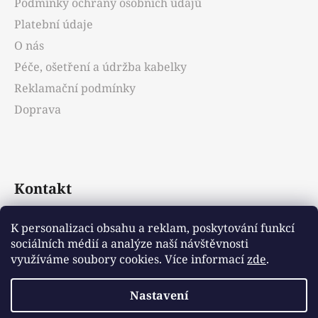
Podmínky ochrany osobních údajů
í
Platební údaje
O nás
Péče, ošetření a údržba kabelky
Reklamační podmínky
Doprava
Kontakt
info
@
emotys.cz
K personalizaci obsahu a reklam, poskytování funkcí
sociálních médií a analýze naší návštěvnosti
+421903231812
využíváme soubory cookies. Více informací
zde
.
Nastavení