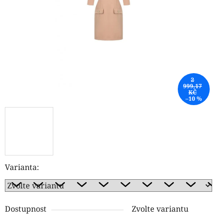
hvězdiček.
2
999,17
KČ
–10 %
Varianta:
Dostupnost
Zvolte variantu