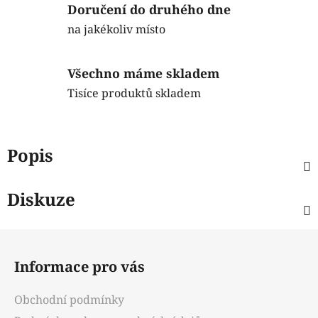
Doručení do druhého dne
na jakékoliv místo
Všechno máme skladem
Tisíce produktů skladem
Popis
Diskuze
Z
á
Informace pro vás
p
a
Obchodní podmínky
t