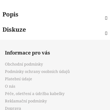
Popis
Diskuze
Z
á
Informace pro vás
p
a
Obchodní podmínky
t
Podmínky ochrany osobních údajů
í
Platební údaje
O nás
Péče, ošetření a údržba kabelky
Reklamační podmínky
Doprava