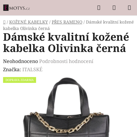
Přejít
Hledat
NÁKUP
na
KOŠÍK
obsah
Domů
/
KOŽENÉ KABELKY
/
PŘES RAMENO
/
Dámské kvalitní kožené
kabelka Olivinka černá
Dámské kvalitní kožené
kabelka Olivinka černá
Průměrné
Neohodnoceno
Podrobnosti hodnocení
hodnocení
Značka:
ITALSKÉ
produktu
DOPRAVA ZDARMA
je
0,0
z
5
hvězdiček.