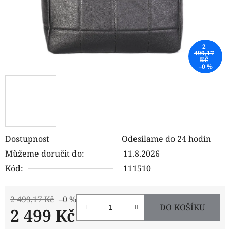
2
499,17
KČ
–0 %
Dostupnost
Odesilame do 24 hodin
Můžeme doručit do:
11.8.2026
Kód:
111510
2 499,17 Kč
–0 %
DO KOŠÍKU
2 499 Kč