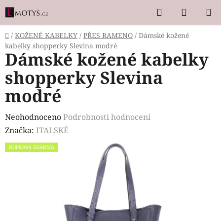
Přejít
Hledat
NÁKUP
na
KOŠÍK
obsah
Domů
/
KOŽENÉ KABELKY
/
PŘES RAMENO
/
Dámské kožené
kabelky shopperky Slevina modré
Dámské kožené kabelky
shopperky Slevina
modré
Průměrné
Neohodnoceno
Podrobnosti hodnocení
hodnocení
Značka:
ITALSKÉ
produktu
DOPRAVA ZDARMA
je
0,0
z
5
hvězdiček.