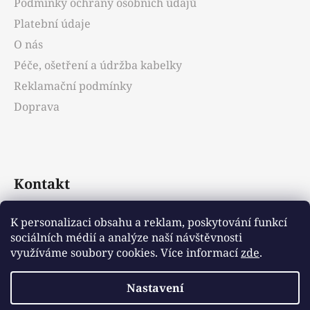
Podmínky ochrany osobních údajů
í
Platební údaje
O nás
Péče, ošetření a údržba kabelky
Reklamační podmínky
Doprava
Kontakt
info
@
emotys.cz
K personalizaci obsahu a reklam, poskytování funkcí
sociálních médií a analýze naší návštěvnosti
+421903231812
využíváme soubory cookies. Více informací
zde
.
Nastavení