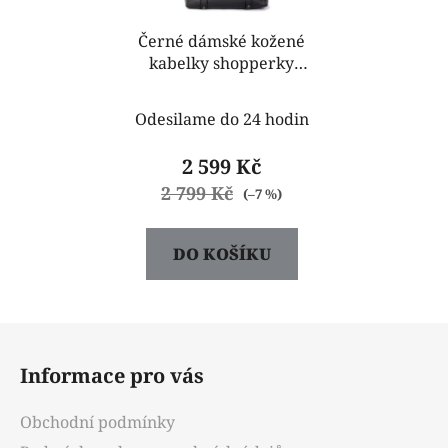
Černé dámské kožené
kabelky shopperky
Slevina
Odesilame do 24 hodin
2 599 Kč
2 799 Kč
(–7 %)
DO KOŠÍKU
Z
á
Informace pro vás
p
a
Obchodní podmínky
t