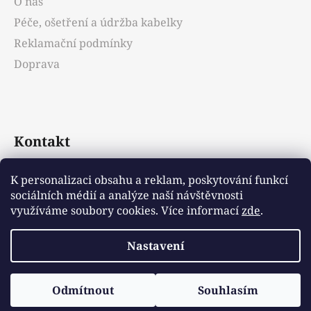
O nás
Péče, ošetření a údržba kabelky
Reklamační podmínky
Doprava
Kontakt
info
@
emotys.cz
K personalizaci obsahu a reklam, poskytování funkcí
sociálních médií a analýze naší návštěvnosti
+421903231812
využíváme soubory cookies. Více informací
zde
.
Nastavení
Vytvořil Shoptet
Odmítnout
Souhlasím
Copyright 2026
Emotys.cz
. Všechna práva
vyhrazena.
Upravit nastavení cookies