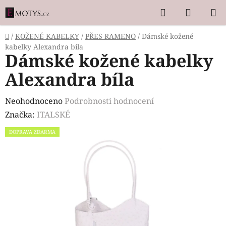
Přejít
Hledat
NÁKUP
na
KOŠÍK
obsah
Domů
/
KOŽENÉ KABELKY
/
PŘES RAMENO
/
Dámské kožené
kabelky Alexandra bíla
Dámské kožené kabelky
Alexandra bíla
Průměrné
Neohodnoceno
Podrobnosti hodnocení
hodnocení
Značka:
ITALSKÉ
produktu
DOPRAVA ZDARMA
je
0,0
z
5
hvězdiček.