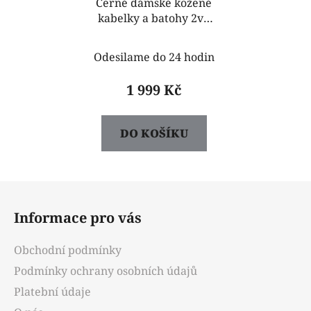
Černé dámské kožené
kabelky a batohy 2v1
Alexandra
Odesilame do 24 hodin
1 999 Kč
DO KOŠÍKU
Z
á
Informace pro vás
p
a
Obchodní podmínky
t
Podmínky ochrany osobních údajů
í
Platební údaje