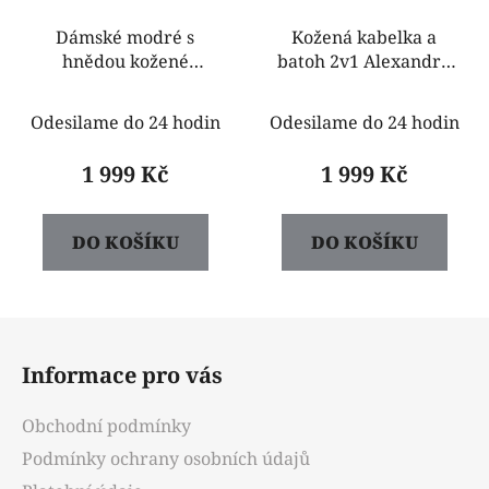
Dámské modré s
Kožená kabelka a
hnědou kožené
batoh 2v1 Alexandra
kabelky a batoh 2v1
modrá s hnědou
Alexandra
tmavý odstín
Odesilame do 24 hodin
Odesilame do 24 hodin
1 999 Kč
1 999 Kč
DO KOŠÍKU
DO KOŠÍKU
Z
á
Informace pro vás
p
a
Obchodní podmínky
t
Podmínky ochrany osobních údajů
í