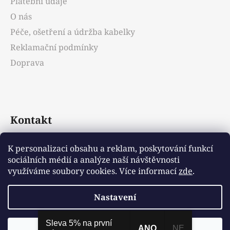
Platební údaje
O nás
Péče, ošetření a údržba kabelky
Reklamační podmínky
Doprava
Kontakt
info
@
emotys.cz
K personalizaci obsahu a reklam, poskytování funkcí
sociálních médií a analýze naší návštěvnosti
+421903231812
využíváme soubory cookies. Více informací
zde
.
Nastavení
Vytvořil Shoptet
Sleva 5% na první
ANO
NE