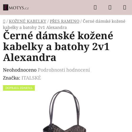
Přejít
Hledat
NÁKUP
na
KOŠÍK
obsah
Domů
/
KOŽENÉ KABELKY
/
PŘES RAMENO
/
Černé dámské kožené
kabelky a batohy 2v1 Alexandra
Černé dámské kožené
kabelky a batohy 2v1
Alexandra
Průměrné
Neohodnoceno
Podrobnosti hodnocení
hodnocení
Značka:
ITALSKÉ
produktu
DOPRAVA ZDARMA
je
0,0
z
5
hvězdiček.