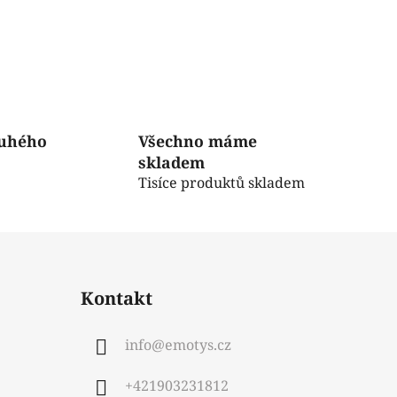
ruhého
Všechno máme
skladem
Tisíce produktů skladem
Kontakt
info
@
emotys.cz
+421903231812