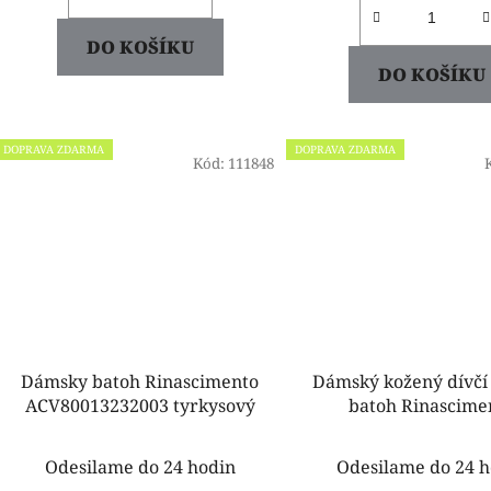
DO KOŠÍKU
DO KOŠÍKU
DOPRAVA ZDARMA
DOPRAVA ZDARMA
Kód:
111848
Dámsky batoh Rinascimento
Dámský kožený dívčí
ACV80013232003 tyrkysový
batoh Rinascimento
ACV800132320
Odesilame do 24 hodin
Odesilame do 24 h