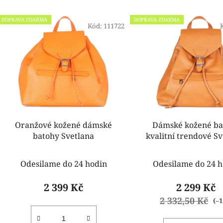
V
DOPRAVA ZDARMA
DOPRAVA ZDARMA
ý
Kód:
111722
p
i
s
p
r
o
d
Oranžové kožené dámské
Dámské kožené ba
u
batohy Svetlana
kvalitní trendové S
k
hnědý
t
Odesilame do 24 hodin
Odesilame do 24 h
ů
2 399 Kč
2 299 Kč
2 332,50 Kč
(–1