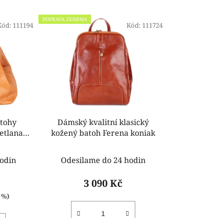
z
e
DOPRAVA ZDARMA
Kód:
111194
n
Kód:
111724
í
p
r
o
d
u
k
tohy
Dámský kvalitní klasický
t
vetlana
kožený batoh Ferena koniak
ů
odin
Odesilame do 24 hodin
3 090 Kč
 %)