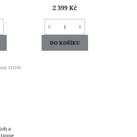
2 399 Kč
DO KOŠÍKU
Kód:
111195
toh a
 taupe