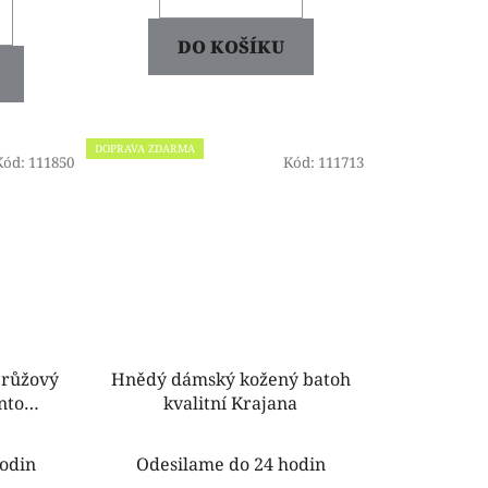
DO KOŠÍKU
DOPRAVA ZDARMA
Kód:
111850
Kód:
111713
 růžový
Hnědý dámský kožený batoh
kvalitní Krajana
03
odin
Odesilame do 24 hodin