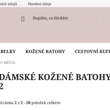
ních údajů
Platební údaje
O nás
Péče, ošetření a
ABELKY
KOŽENÉ BATOHY
CESTOVNÍ KUF
DO MĚSTA
DÁMSKÉ KOŽENÉ BATOHY
2
Stránka
2
z
2
-
20
položek celkem