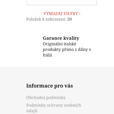
VYMAZAT FILTRY
Položek k zobrazení:
20
Garance kvality
Originální italské
produkty přímo z dílny v
Itálii
Z
á
Informace pro vás
p
a
Obchodní podmínky
t
Podmínky ochrany osobních
í
údajů