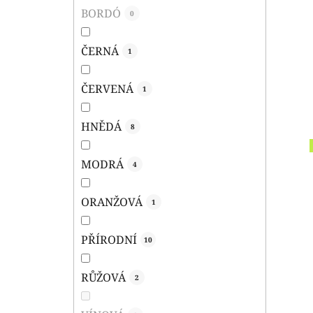
BORDÓ
0
ČERNÁ
1
ČERVENÁ
1
HNĚDÁ
8
MODRÁ
4
ORANŽOVÁ
1
PŘÍRODNÍ
10
RŮŽOVÁ
2