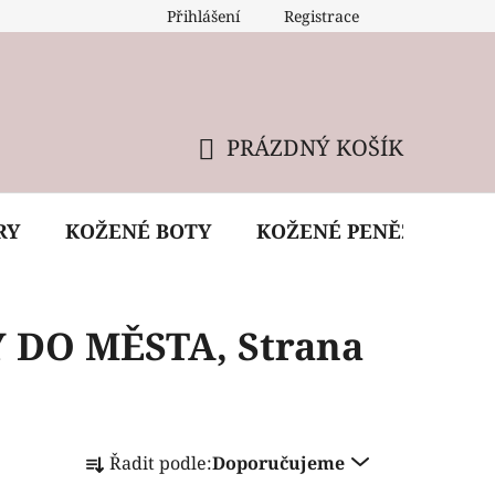
Přihlášení
Registrace
 údržba kabelky
Reklamační podmínky
Doprava
PRÁZDNÝ KOŠÍK
NÁKUPNÍ
KOŠÍK
RY
KOŽENÉ BOTY
KOŽENÉ PENĚŽENKY
 DO MĚSTA
, Strana
Ř
Řadit podle:
Doporučujeme
a