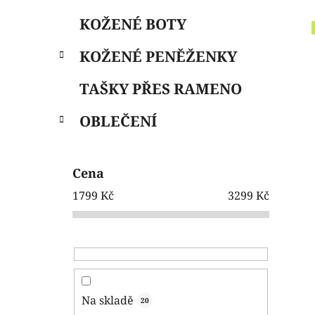
e
n
KOŽENÉ BOTY
í
p
KOŽENÉ PENĚŽENKY
a
n
TAŠKY PŘES RAMENO
e
OBLEČENÍ
l
Cena
1799
Kč
3299
Kč
Na skladě
20