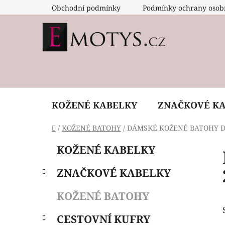
Přejít
Obchodní podmínky
Podmínky ochrany osob
na
obsah
KOŽENÉ KABELKY
ZNAČKOVÉ K
Domů
/
KOŽENÉ BATOHY
/
DÁMSKÉ KOŽENÉ BATOHY 
P
K
Přeskočit
KOŽENÉ KABELKY
a
o
kategorie
t
s
ZNAČKOVÉ KABELKY
e
t
g
r
KOŽENÉ BATOHY
o
a
r
CESTOVNÍ KUFRY
i
n