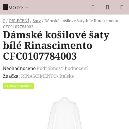
Přejít
Hledat
NÁKUP
na
KOŠÍK
obsah
Domů
/
OBLEČENÍ
/
Šaty
/
Dámské košilové šaty bílé Rinascimento
CFC0107784003
Dámské košilové šaty
bílé Rinascimento
CFC0107784003
Průměrné
Neohodnoceno
Podrobnosti hodnocení
hodnocení
Značka:
RINASCIMENTO- Italské
produktu
DOPRAVA ZDARMA
je
0,0
z
5
hvězdiček.