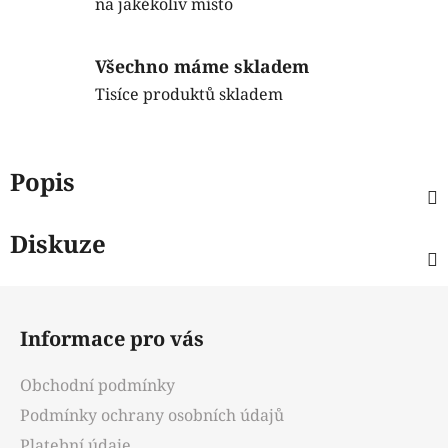
na jakékoliv místo
Všechno máme skladem
Tisíce produktů skladem
Popis
Diskuze
Z
á
Informace pro vás
p
a
Obchodní podmínky
t
Podmínky ochrany osobních údajů
í
Platební údaje