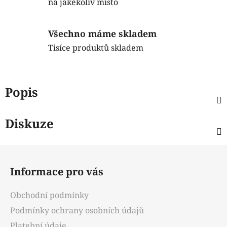
na jakékoliv místo
Všechno máme skladem
Tisíce produktů skladem
Popis
Diskuze
Z
á
Informace pro vás
p
a
Obchodní podmínky
t
Podmínky ochrany osobních údajů
í
Platební údaje