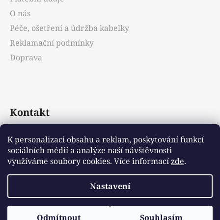
O nás
Péče, ošetření a údržba kabelky
Reklamační podmínky
Doprava
Kontakt
info
@
emotys.cz
K personalizaci obsahu a reklam, poskytování funkcí
sociálních médií a analýze naší návštěvnosti
+421903231812
využíváme soubory cookies. Více informací
zde
.
Nastavení
Vytvořil Shoptet
Odmítnout
Souhlasím
Copyright 2026
Emotys.cz
. Všechna práva