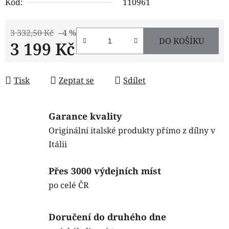
Kód:
110961
3 332,50 Kč
–4 %
DO KOŠÍKU
3 199 Kč
Měrná cena:
Tisk
Zeptat se
Sdílet
Garance kvality
Originální italské produkty přímo z dílny v
Itálii
Přes 3000 výdejních míst
po celé ČR
Doručení do druhého dne