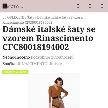
Přejít
Hledat
NÁKUP
na
KOŠÍK
obsah
Domů
/
OBLEČENÍ
/
Šaty
/
Dámské italské šaty se vzorem
Rinascimento CFC80018194002
Dámské italské šaty se
vzorem Rinascimento
CFC80018194002
Průměrné
Neohodnoceno
Podrobnosti hodnocení
hodnocení
Značka:
RINASCIMENTO- Italské
produktu
DOPRAVA ZDARMA
je
0,0
z
5
hvězdiček.