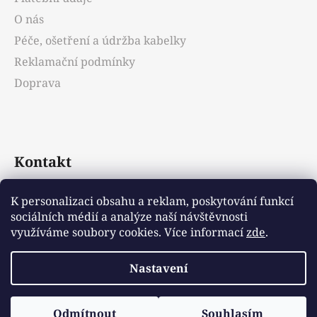
O nás
Péče, ošetření a údržba kabelky
Reklamační podmínky
Doprava
Kontakt
info
@
emotys.cz
K personalizaci obsahu a reklam, poskytování funkcí
sociálních médií a analýze naší návštěvnosti
+421903231812
využíváme soubory cookies. Více informací
zde
.
Nastavení
Vytvořil Shoptet
Odmítnout
Souhlasím
Copyright 2026
Emotys.cz
. Všechna práva