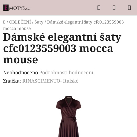
Přejít
Hledat
NÁKUP
na
KOŠÍK
obsah
Domů
/
OBLEČENÍ
/
Šaty
/
Dámské elegantní šaty cfc0123559003
mocca mouse
Dámské elegantní šaty
cfc0123559003 mocca
mouse
Průměrné
Neohodnoceno
Podrobnosti hodnocení
hodnocení
Značka:
RINASCIMENTO- Italské
produktu
je
0,0
z
5
hvězdiček.