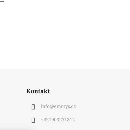
Kontakt
info
@
emotys.cz
+421903231812