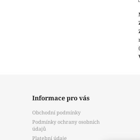
Z
á
Informace pro vás
p
a
Obchodní podmínky
t
Podmínky ochrany osobních
í
údajů
Platební údaje