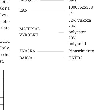
obí a
10006625358
ak na
EAN
64
ávy a
52% viskóza
elého
28%
zlaté
MATERIÁL
polyester
VÝROBKU
20%
icitu
polyamid
taly
.
ZNAČKA
Rinascimento
 trhu
BARVA
HNĚDÁ
st.