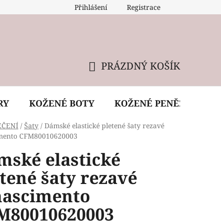
Přihlášení
Registrace
 údržba kabelky
Reklamační podmínky
Doprava
PRÁZDNÝ KOŠÍK
NÁKUPNÍ
KOŠÍK
RY
KOŽENÉ BOTY
KOŽENÉ PENĚŽENKY
EČENÍ
/
Šaty
/
Dámské elastické pletené šaty rezavé
imento CFM80010620003
mské elastické
tené šaty rezavé
nascimento
M80010620003