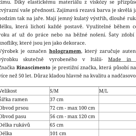
zimu. Díky elastickému materiálu z viskózy se přizpůs
zvýrazní vaše přednosti. Zajímavá rezavá barva je skvělá j
podzim tak na jaře. Mají jemný kulatý výstřih, dlouhé ruk
délku, která lichotí každé postavě. Využitelné během c
roku ať už do práce nebo na běžné nošení. Šaty zdobí 
knoflíky, které jsou jen jako dekorace.
Výrobek je označen
hologramem
, který zaručuje autent
výrobku skutečně vyrobeného v Itálii-
Made in I
Značka
Rinascimento
je prestižní značka, která působí na
více než 50 let. Důraz kladou hlavně na kvalitu a nadčasovo
Velikost
S/M
M/L
Šířka ramen
37 cm
Obvod prsou
72 cm - max 100 cm
Obvod pasu
56 cm - max 120 cm
Délka rukávů
65 cm
Délka
101 cm