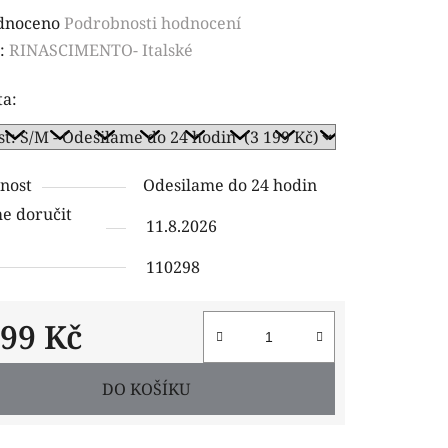
rné
dnoceno
Podrobnosti hodnocení
ení
:
RINASCIMENTO- Italské
tu
ta:
nost
Odesilame do 24 hodin
ček.
 doručit
11.8.2026
110298
199 Kč
 cena:
DO KOŠÍKU