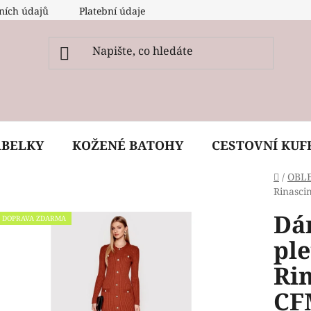
ních údajů
Platební údaje
O nás
Péče, ošetření a
ABELKY
KOŽENÉ BATOHY
CESTOVNÍ KUF
Domů
/
OBL
Rinasc
Dá
DOPRAVA ZDARMA
ple
Ri
CF