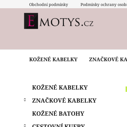
Přejít
Obchodní podmínky
Podmínky ochrany osob
na
obsah
KOŽENÉ KABELKY
ZNAČKOVÉ K
P
K
Přeskočit
KOŽENÉ KABELKY
a
o
kategorie
t
s
ZNAČKOVÉ KABELKY
e
t
g
r
KOŽENÉ BATOHY
o
a
r
CESTOVNÍ KUFRY