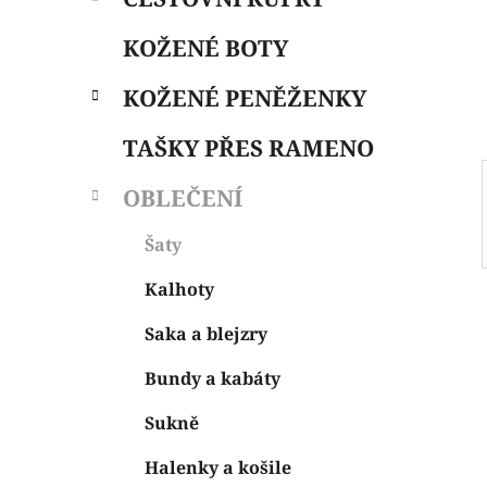
i
n
e
n
KOŽENÉ BOTY
í
p
KOŽENÉ PENĚŽENKY
a
n
TAŠKY PŘES RAMENO
e
OBLEČENÍ
l
Šaty
Kalhoty
Saka a blejzry
Bundy a kabáty
Sukně
Halenky a košile