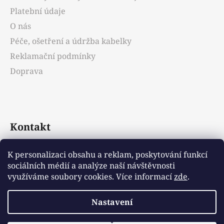
í
Platební údaje
O nás
Péče, ošetření a údržba kabelky
Reklamační podmínky
Doprava
Kontakt
info
@
emotys.cz
K personalizaci obsahu a reklam, poskytování funkcí
sociálních médií a analýze naší návštěvnosti
+421903231812
využíváme soubory cookies. Více informací
zde
.
Nastavení