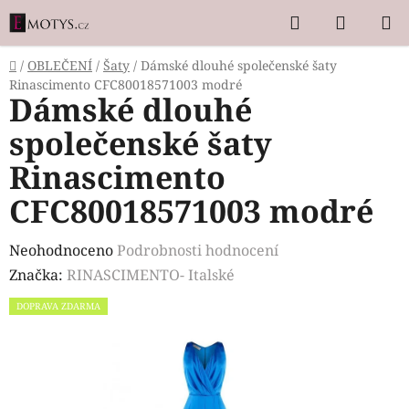
Přejít
Hledat
NÁKUP
na
KOŠÍK
obsah
Domů
/
OBLEČENÍ
/
Šaty
/
Dámské dlouhé společenské šaty
Rinascimento CFC80018571003 modré
Dámské dlouhé
společenské šaty
Rinascimento
CFC80018571003 modré
Průměrné
Neohodnoceno
Podrobnosti hodnocení
hodnocení
Značka:
RINASCIMENTO- Italské
produktu
DOPRAVA ZDARMA
je
0,0
z
5