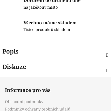
Doručení do druhého dne
na jakékoliv místo
Všechno máme skladem
Tisíce produktů skladem
Popis
Diskuze
Z
á
Informace pro vás
p
a
Obchodní podmínky
t
Podmínky ochrany osobních údajů