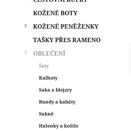
i
n
e
n
KOŽENÉ BOTY
í
p
KOŽENÉ PENĚŽENKY
a
n
TAŠKY PŘES RAMENO
e
OBLEČENÍ
l
Šaty
Kalhoty
Saka a blejzry
Bundy a kabáty
Sukně
Halenky a košile