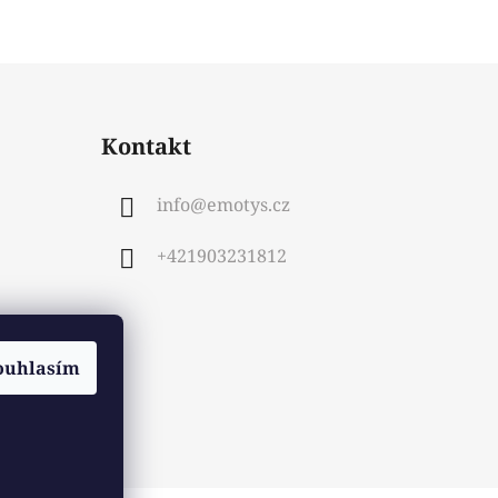
Kontakt
info
@
emotys.cz
+421903231812
ouhlasím