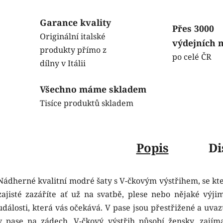
Garance kvality
Přes 3000
Originální italské
výdejních 
produkty přímo z
po celé ČR
dílny v Itálii
Všechno máme skladem
Tisíce produktů skladem
Popis
Di
Nádherné kvalitní modré šaty s V-čkovým výstřihem, se kt
zajisté zazáříte ať už na svatbě, plese nebo nějaké výji
události, která vás očekává. V pase jsou přestřižené a uvaz
v pase na zádech. V-čkový výstřih působí žensky, zajím