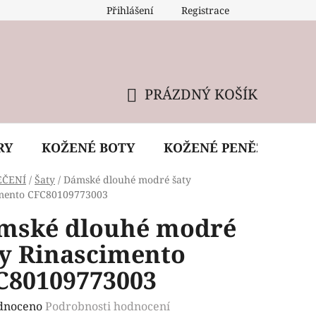
Přihlášení
Registrace
 údržba kabelky
Reklamační podmínky
Doprava
PRÁZDNÝ KOŠÍK
NÁKUPNÍ
KOŠÍK
RY
KOŽENÉ BOTY
KOŽENÉ PENĚŽENKY
EČENÍ
/
Šaty
/
Dámské dlouhé modré šaty
mento CFC80109773003
mské dlouhé modré
ty Rinascimento
C80109773003
rné
dnoceno
Podrobnosti hodnocení