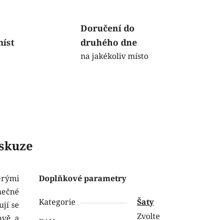
Doručení do
míst
druhého dne
na jakékoliv místo
skuze
erými
Doplňkové parametry
mečné
Kategorie
Šaty
ují se
Zvolte
avě a