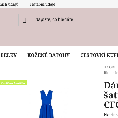
ních údajů
Platební údaje
O nás
Péče, ošetření a
ABELKY
KOŽENÉ BATOHY
CESTOVNÍ KUF
Domů
/
OBL
Rinasci
Dá
DOPRAVA ZDARMA
ša
CF
Průmě
Neoho