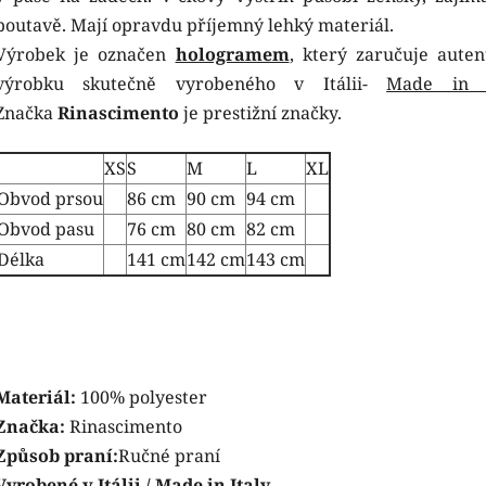
poutavě. Mají opravdu příjemný lehký materiál.
Výrobek je označen
hologramem
, který zaručuje autent
výrobku skutečně vyrobeného v Itálii-
Made in I
Značka
Rinascimento
je prestižní značky.
XS
S
M
L
XL
Obvod prsou
86 cm
90 cm
94 cm
Obvod pasu
76 cm
80 cm
82 cm
Délka
141 cm
142 cm
143 cm
Materiál:
100% polyester
Značka:
Rinascimento
Způsob praní:
Ručné praní
Vyrobené v Itálii / Made in Italy