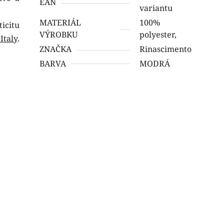
EAN
variantu
MATERIÁL
100%
icitu
VÝROBKU
polyester,
taly
.
ZNAČKA
Rinascimento
BARVA
MODRÁ