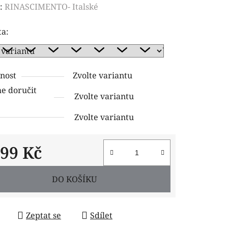
ení
:
RINASCIMENTO- Italské
tu
ta:
nost
Zvolte variantu
ček.
 doručit
Zvolte variantu
Zvolte variantu
299 Kč
 cena:
DO KOŠÍKU
Zeptat se
Sdílet