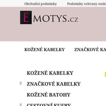
Přejít
Obchodní podmínky
Podmínky ochrany osob
na
obsah
KOŽENÉ KABELKY
ZNAČKOVÉ K
P
K
Přeskočit
KOŽENÉ KABELKY
a
o
kategorie
t
s
ZNAČKOVÉ KABELKY
e
t
g
r
KOŽENÉ BATOHY
o
a
r
CESTOVNÍ KUFRY