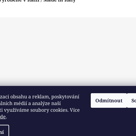
zaci obsahu a reklam, poskytování
Odmítnout
S
álních médií a analýze naší
ti využíváme soubory cookies. Více
zde
.
ní