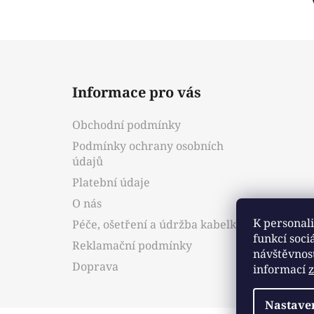
Z
á
Informace pro vás
p
a
Obchodní podmínky
t
Podmínky ochrany osobních
í
údajů
Platební údaje
O nás
K personali
Péče, ošetření a údržba kabelky
funkcí soci
Reklamační podmínky
návštěvnos
Doprava
informací
Nastave