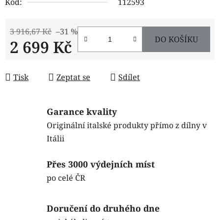
Kód:
112593
3 916,67 Kč
–31 %
DO KOŠÍKU
2 699 Kč
Měrná cena:
Tisk
Zeptat se
Sdílet
Garance kvality
Originální italské produkty přímo z dílny v
Itálii
Přes 3000 výdejních míst
po celé ČR
Doručení do druhého dne