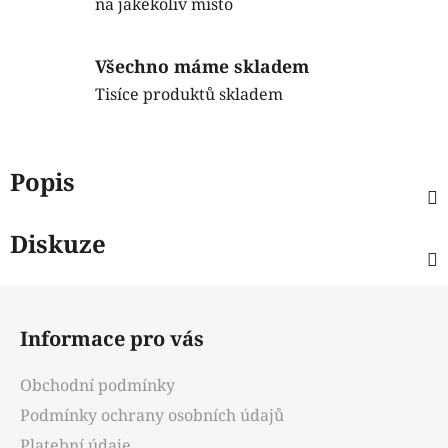
na jakékoliv místo
Všechno máme skladem
Tisíce produktů skladem
Popis
Diskuze
Z
á
Informace pro vás
p
a
Obchodní podmínky
t
Podmínky ochrany osobních údajů
í
Platební údaje