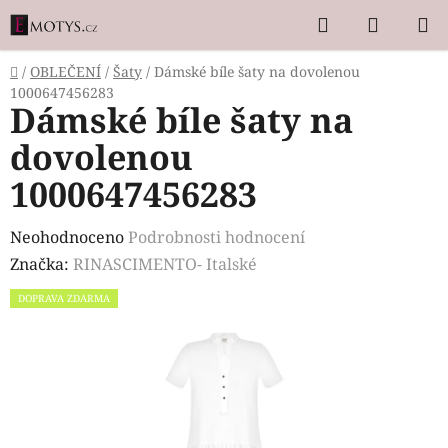
Přejít
Hledat
NÁKUP
na
KOŠÍK
obsah
Domů
/
OBLEČENÍ
/
Šaty
/
Dámské bíle šaty na dovolenou
1000647456283
Dámské bíle šaty na
dovolenou
1000647456283
Průměrné
Neohodnoceno
Podrobnosti hodnocení
hodnocení
Značka:
RINASCIMENTO- Italské
produktu
DOPRAVA ZDARMA
je
0,0
z
5
hvězdiček.