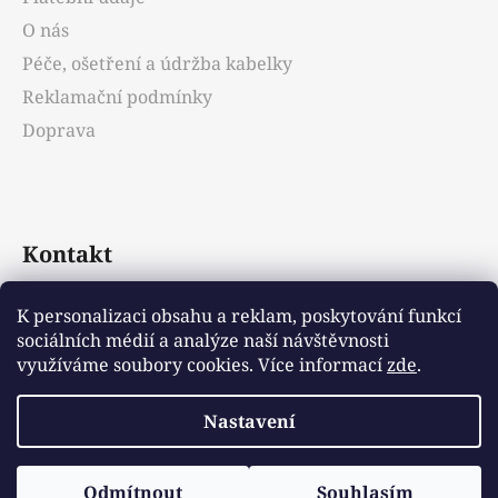
O nás
Péče, ošetření a údržba kabelky
Reklamační podmínky
Doprava
Kontakt
info
@
emotys.cz
K personalizaci obsahu a reklam, poskytování funkcí
sociálních médií a analýze naší návštěvnosti
+421903231812
využíváme soubory cookies. Více informací
zde
.
Nastavení
Vytvořil Shoptet
Odmítnout
Souhlasím
Copyright 2026
Emotys.cz
. Všechna práva