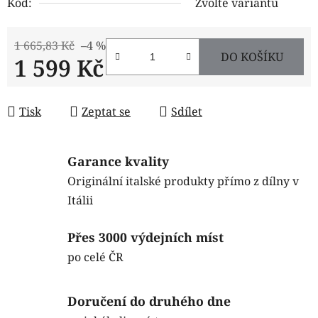
Kód:
Zvolte variantu
1 665,83 Kč
–4 %
DO KOŠÍKU
1 599 Kč
Měrná cena:
Tisk
Zeptat se
Sdílet
Garance kvality
Originální italské produkty přímo z dílny v
Itálii
Přes 3000 výdejních míst
po celé ČR
Doručení do druhého dne