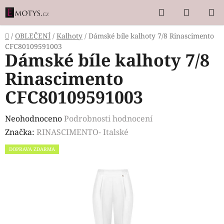
Přejít
Hledat
NÁKUP
na
KOŠÍK
obsah
Domů
/
OBLEČENÍ
/
Kalhoty
/
Dámské bíle kalhoty 7/8 Rinascimento
CFC80109591003
Dámské bíle kalhoty 7/8
Rinascimento
CFC80109591003
Průměrné
Neohodnoceno
Podrobnosti hodnocení
hodnocení
Značka:
RINASCIMENTO- Italské
produktu
DOPRAVA ZDARMA
je
0,0
z
5
hvězdiček.