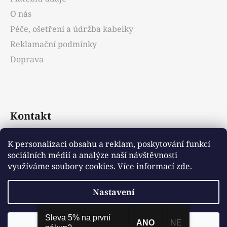
O nás
Péče, ošetření a údržba kabelky
Reklamační podmínky
Doprava
Kontakt
info
@
emotys.cz
K personalizaci obsahu a reklam, poskytování funkcí
sociálních médií a analýze naší návštěvnosti
+421903231812
využíváme soubory cookies. Více informací
zde
.
Nastavení
Vytvořil Shoptet
Sleva 5% na první
ANO
NE
Odmítnout
Souhlasím
Copyright 2026
Emotys.cz
. Všechna práva