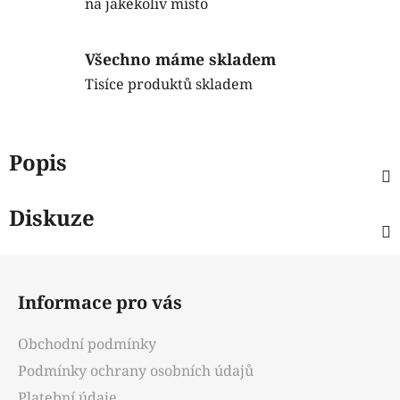
na jakékoliv místo
Všechno máme skladem
Tisíce produktů skladem
Popis
Diskuze
Z
á
Informace pro vás
p
a
Obchodní podmínky
t
Podmínky ochrany osobních údajů
í
Platební údaje