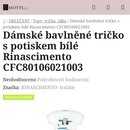
Přejít
Hledat
NÁKUP
na
KOŠÍK
obsah
Domů
/
OBLEČENÍ
/
Topy, trička, tílka
/
Dámské bavlněné tričko s
potiskem bílé Rinascimento CFC80106021003
Dámské bavlněné tričko
s potiskem bílé
Rinascimento
CFC80106021003
Průměrné
Neohodnoceno
Podrobnosti hodnocení
hodnocení
Značka:
RINASCIMENTO- Italské
produktu
DOPRAVA ZDARMA
je
0,0
z
5