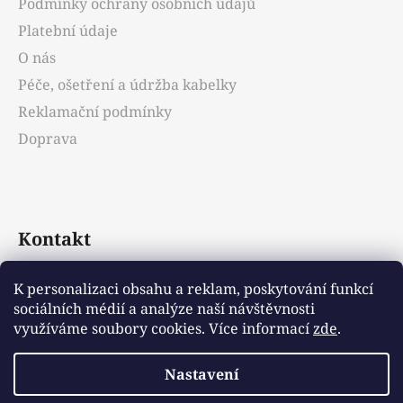
Podmínky ochrany osobních údajů
í
Platební údaje
O nás
Péče, ošetření a údržba kabelky
Reklamační podmínky
Doprava
Kontakt
info
@
emotys.cz
K personalizaci obsahu a reklam, poskytování funkcí
sociálních médií a analýze naší návštěvnosti
+421903231812
využíváme soubory cookies. Více informací
zde
.
Nastavení