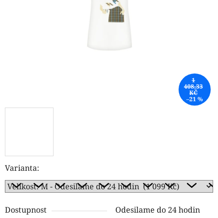
hvězdiček.
1
408,33
KČ
–21 %
Varianta:
Dostupnost
Odesilame do 24 hodin