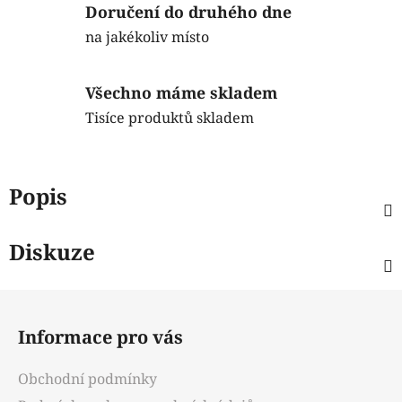
Doručení do druhého dne
na jakékoliv místo
Všechno máme skladem
Tisíce produktů skladem
Popis
Diskuze
Z
á
Informace pro vás
p
a
Obchodní podmínky
t