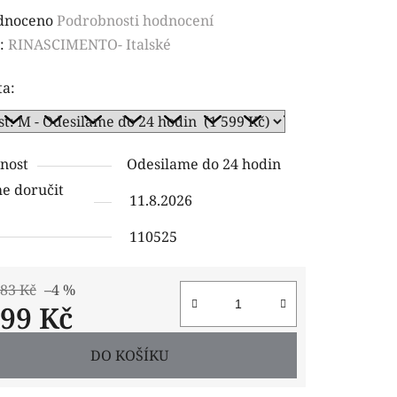
rné
dnoceno
Podrobnosti hodnocení
ení
:
RINASCIMENTO- Italské
tu
ta:
nost
Odesilame do 24 hodin
ček.
 doručit
11.8.2026
110525
,83 Kč
–4 %
599 Kč
 cena:
DO KOŠÍKU