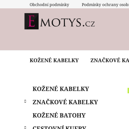
Přejít
Obchodní podmínky
Podmínky ochrany osob
na
obsah
KOŽENÉ KABELKY
ZNAČKOVÉ K
P
K
Přeskočit
KOŽENÉ KABELKY
a
o
kategorie
t
s
ZNAČKOVÉ KABELKY
e
t
g
r
KOŽENÉ BATOHY
o
a
r
CESTOVNÍ KUFRY