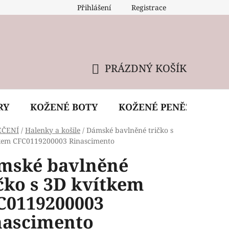
Přihlášení
Registrace
 údržba kabelky
Reklamační podmínky
Doprava
PRÁZDNÝ KOŠÍK
NÁKUPNÍ
KOŠÍK
RY
KOŽENÉ BOTY
KOŽENÉ PENĚŽENKY
EČENÍ
/
Halenky a košile
/
Dámské bavlněné tričko s
kem CFC0119200003 Rinascimento
mské bavlněné
čko s 3D kvítkem
C0119200003
nascimento