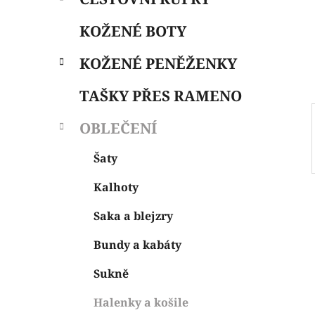
i
n
e
n
KOŽENÉ BOTY
í
p
KOŽENÉ PENĚŽENKY
a
n
TAŠKY PŘES RAMENO
e
OBLEČENÍ
l
Šaty
Kalhoty
Saka a blejzry
Bundy a kabáty
Sukně
Halenky a košile