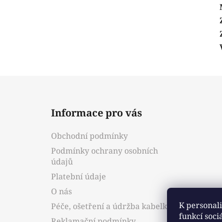
Z
á
Informace pro vás
p
a
Obchodní podmínky
t
Podmínky ochrany osobních
í
údajů
Platební údaje
O nás
K personali
Péče, ošetření a údržba kabelky
funkcí soci
Reklamační podmínky