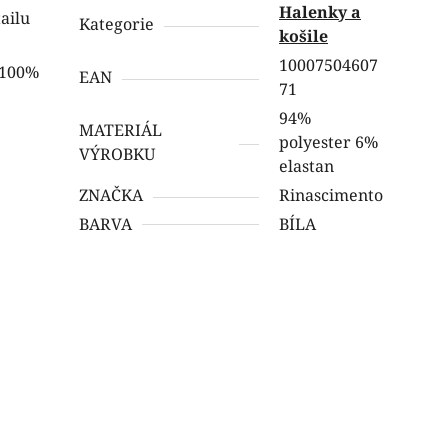
Halenky a
ailu
Kategorie
košile
10007504607
e 100%
EAN
71
94%
MATERIÁL
polyester 6%
VÝROBKU
elastan
ZNAČKA
Rinascimento
BARVA
BÍLA