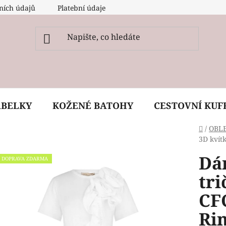
ních údajů
Platební údaje
O nás
Péče, ošetření a
ABELKY
KOŽENÉ BATOHY
CESTOVNÍ KUF
Domů
/
OBL
3D kvít
Dá
DOPRAVA ZDARMA
tri
CF
Ri