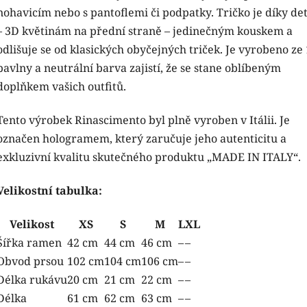
nohavicím nebo s pantoflemi či podpatky. Tričko je díky det
– 3D květinám na přední straně – jedinečným kouskem a
odlišuje se od klasických obyčejných triček. Je vyrobeno z
bavlny a neutrální barva zajistí, že se stane oblíbeným
doplňkem vašich outfitů.
Tento výrobek Rinascimento byl plně vyroben v Itálii. Je
označen hologramem, který zaručuje jeho autenticitu a
exkluzivní kvalitu skutečného produktu „MADE IN ITALY“.
Velikostní tabulka:
Velikost
XS
S
M
L
XL
Šířka ramen
42 cm
44 cm
46 cm
–
–
Obvod prsou
102 cm
104 cm
106 cm
–
–
Délka rukávu
20 cm
21 cm
22 cm
–
–
Délka
61 cm
62 cm
63 cm
–
–