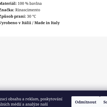
Materiál:
100 % bavlna
Značka:
Rinascimento
Způsob praní:
30 °C
Vyrobeno v Itálii / Made in Italy
zaci obsahu a reklam, poskytování
Odmítnout
S
álních médií a analýze naší