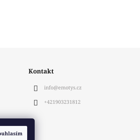
Kontakt
info
@
emotys.cz
+421903231812
ouhlasím