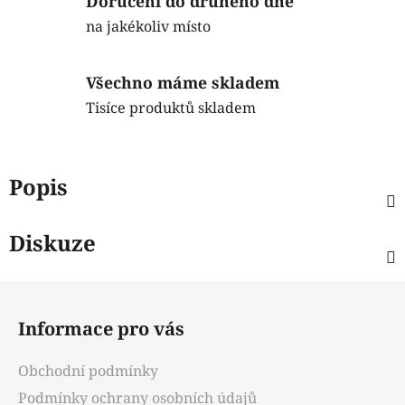
Doručení do druhého dne
na jakékoliv místo
Všechno máme skladem
Tisíce produktů skladem
Popis
Diskuze
Z
á
Informace pro vás
p
a
Obchodní podmínky
t
Podmínky ochrany osobních údajů