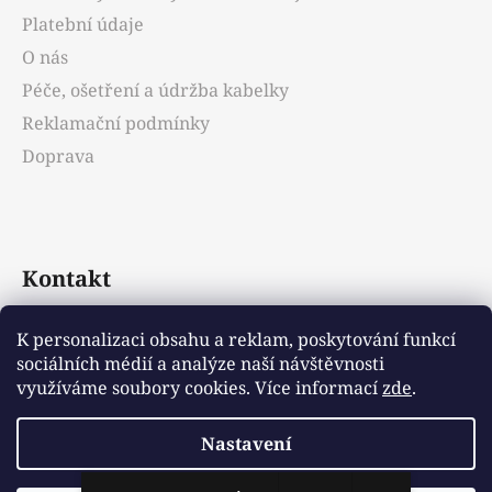
í
Platební údaje
O nás
Péče, ošetření a údržba kabelky
Reklamační podmínky
Doprava
Kontakt
info
@
emotys.cz
K personalizaci obsahu a reklam, poskytování funkcí
sociálních médií a analýze naší návštěvnosti
+421903231812
využíváme soubory cookies. Více informací
zde
.
Nastavení