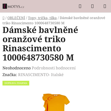
Přejít
Hledat
NÁKUP
na
KOŠÍK
obsah
Domů
/
OBLEČENÍ
/
Topy, trička, tílka
/
Dámské bavlněné oranžové
triko Rinascimento 1000648730580 M
Dámské bavlněné
oranžové triko
Rinascimento
1000648730580 M
Průměrné
Neohodnoceno
Podrobnosti hodnocení
hodnocení
Značka:
RINASCIMENTO- Italské
produktu
DOPRAVA ZDARMA
je
0,0
z
5