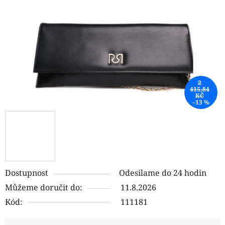
hvězdiček.
2
415,84
KČ
–13 %
Dostupnost
Odesilame do 24 hodin
Můžeme doručit do:
11.8.2026
Kód:
111181