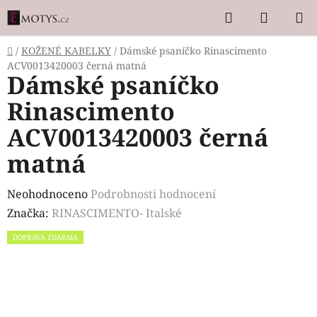
Přejít
Hledat
NÁKUP
na
KOŠÍK
obsah
Domů
/
KOŽENÉ KABELKY
/
Dámské psaníčko Rinascimento
ACV0013420003 černá matná
Dámské psaníčko
Rinascimento
ACV0013420003 černá
matná
Průměrné
Neohodnoceno
Podrobnosti hodnocení
hodnocení
Značka:
RINASCIMENTO- Italské
produktu
DOPRAVA ZDARMA
je
0,0
z
5