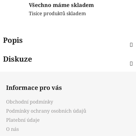
Všechno máme skladem
Tisíce produktů skladem
Popis
Diskuze
Z
á
Informace pro vás
p
a
Obchodní podmínky
t
Podmínky ochrany osobních údajů
í
Platební údaje
O nás