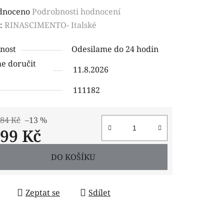
rné
dnoceno
Podrobnosti hodnocení
ení
:
RINASCIMENTO- Italské
tu
nost
Odesilame do 24 hodin
 doručit
11.8.2026
111182
ček.
,84 Kč
–13 %
099 Kč
 cena:
DO KOŠÍKU
Zeptat se
Sdílet