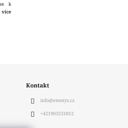
 se k
y
více
Kontakt
info
@
emotys.cz
+421903231812