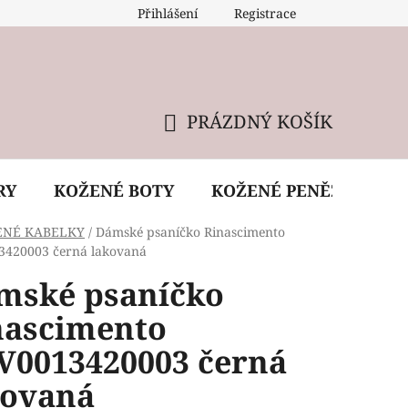
Přihlášení
Registrace
 údržba kabelky
Reklamační podmínky
Doprava
PRÁZDNÝ KOŠÍK
NÁKUPNÍ
KOŠÍK
RY
KOŽENÉ BOTY
KOŽENÉ PENĚŽENKY
ENÉ KABELKY
/
Dámské psaníčko Rinascimento
420003 černá lakovaná
mské psaníčko
nascimento
V0013420003 černá
kovaná