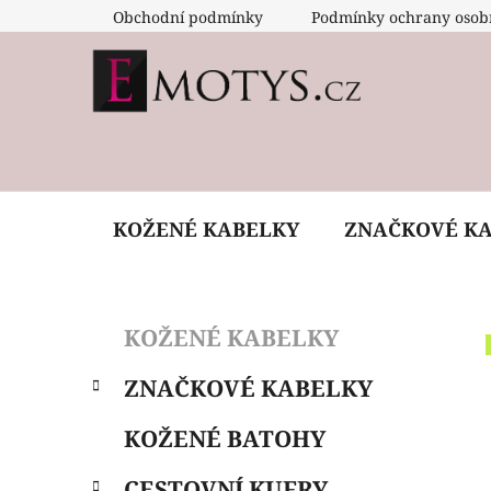
Přejít
Obchodní podmínky
Podmínky ochrany osob
na
obsah
KOŽENÉ KABELKY
ZNAČKOVÉ K
P
K
Přeskočit
KOŽENÉ KABELKY
a
o
kategorie
t
s
ZNAČKOVÉ KABELKY
e
t
g
r
KOŽENÉ BATOHY
o
a
r
CESTOVNÍ KUFRY