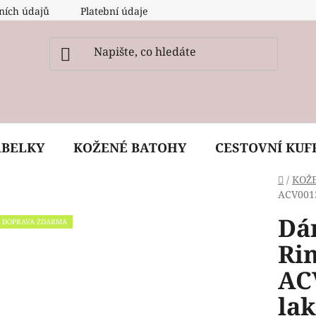
ních údajů
Platební údaje
O nás
Péče, ošetření a
ABELKY
KOŽENÉ BATOHY
CESTOVNÍ KUF
Domů
/
KOŽ
ACV0013
Dá
DOPRAVA ZDARMA
Ri
AC
la