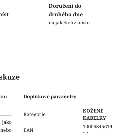
Doručení do
míst
druhého dne
na jakékoliv místo
skuze
nto –
Doplňkové parametry
KOŽENÉ
Kategorie
KABELKY
 jako
10006845619
y nebo
EAN