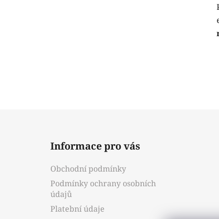
Z
á
Informace pro vás
p
a
Obchodní podmínky
t
Podmínky ochrany osobních
í
údajů
Platební údaje