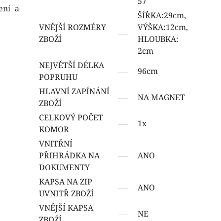
57
ení a
ŠÍŘKA:29cm,
VNĚJŠÍ ROZMÉRY
VÝŠKA:12cm,
ZBOŽÍ
HLOUBKA:
2cm
NEJVĚTŠÍ DÉLKA
96cm
POPRUHU
HLAVNÍ ZAPÍNÁNÍ
NA MAGNET
ZBOŽÍ
CELKOVÝ POČET
1x
KOMOR
VNITŘNÍ
PŘIHRÁDKA NA
ANO
DOKUMENTY
KAPSA NA ZIP
ANO
UVNITŘ ZBOŹÍ
VNĚJŠÍ KAPSA
NE
ZBOŹÍ