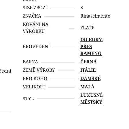
SIZE ZBOŹÍ
S
ZNAČKA
Rinascimento
KOVÁNÍ NA
ZLATÉ
VÝROBKU
DO RUKY
,
PROVEDENÍ
PŘES
RAMENO
BARVA
ČERNÁ
ZEMĚ VÝROBY
ITÁLIE
řední
PRO KOHO
DÁMSKÉ
VELIKOST
MALÁ
LUXUSNÍ
,
STYL
MĚSTSKÝ