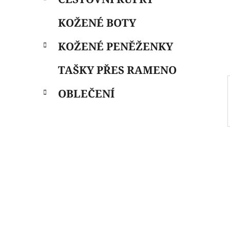
i
n
e
n
KOŽENÉ BOTY
í
p
KOŽENÉ PENĚŽENKY
a
n
TAŠKY PŘES RAMENO
e
OBLEČENÍ
l