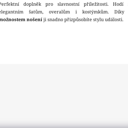
Perfektní doplněk pro slavnostní příležitosti. Hodí
elegantním šatům, overalům i kostýmkům. Dík
možnostem nošení
ji snadno přizpůsobíte stylu události.