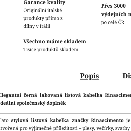
Garance kvality
Přes 3000
Originální italské
výdejních 
produkty přímo z
po celé ČR
dílny v Itálii
Všechno máme skladem
Tisíce produktů skladem
Popis
Di
Elegantní černá lakovaná listová kabelka Rinascime
ideální společenský doplněk
Tato
stylová listová kabelka značky Rinascimento
je
stvořená pro výjimečné příležitosti – plesy, večírky, svatb