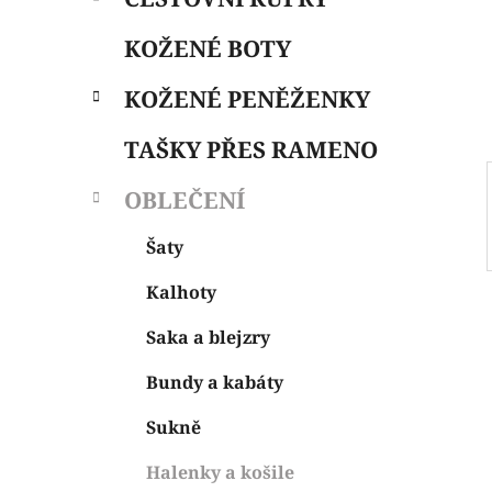
i
n
e
n
KOŽENÉ BOTY
í
p
KOŽENÉ PENĚŽENKY
a
n
TAŠKY PŘES RAMENO
e
OBLEČENÍ
l
Šaty
Kalhoty
Saka a blejzry
Bundy a kabáty
Sukně
Halenky a košile