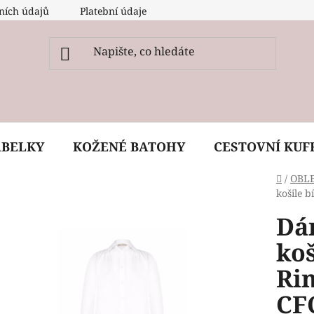
ních údajů
Platební údaje
O nás
Péče, ošetření a
ABELKY
KOŽENÉ BATOHY
CESTOVNÍ KUF
Domů
/
OBL
košile 
Dá
koš
Ri
CF