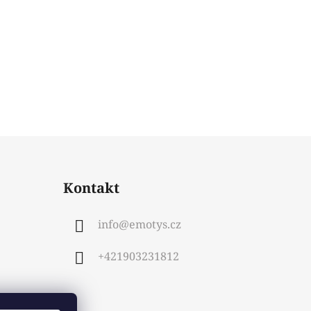
Kontakt
info
@
emotys.cz
+421903231812