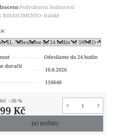
rné
dnoceno
Podrobnosti hodnocení
ení
:
RINASCIMENTO- Italské
tu
ta:
nost
Odesilame do 24 hodin
ček.
 doručit
10.8.2026
110640
 Kč
–36 %
599 Kč
 cena:
DO KOŠÍKU