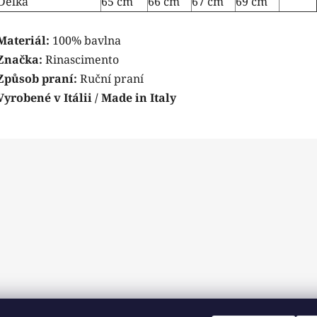
Délka
65 cm
66 cm
67 cm
69 cm
Materiál:
100% bavlna
Značka:
Rinascimento
Způsob praní:
Ruční praní
Vyrobené v Itálii / Made in Italy