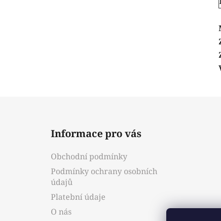
Z
á
Informace pro vás
p
a
Obchodní podmínky
t
Podmínky ochrany osobních
í
údajů
Platební údaje
O nás