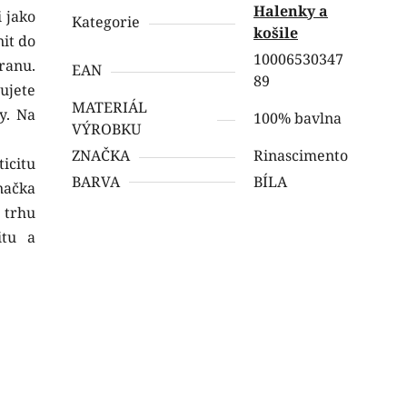
Halenky a
i jako
Kategorie
košile
it do
10006530347
tranu.
EAN
89
ujete
MATERIÁL
y. Na
100% bavlna
VÝROBKU
ZNAČKA
Rinascimento
icitu
BARVA
BÍLA
načka
 trhu
itu a