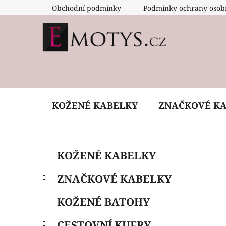
Přejít
Obchodní podmínky
Podmínky ochrany osob
na
obsah
KOŽENÉ KABELKY
ZNAČKOVÉ K
P
K
Přeskočit
KOŽENÉ KABELKY
a
o
kategorie
t
s
ZNAČKOVÉ KABELKY
e
t
g
r
KOŽENÉ BATOHY
o
a
r
CESTOVNÍ KUFRY