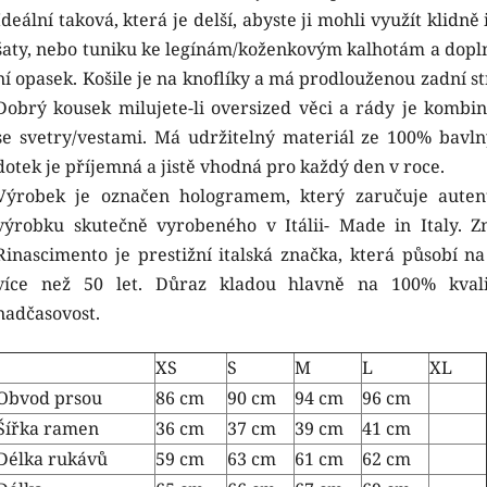
Ideální taková, která je delší, abyste ji mohli využít klidně 
šaty, nebo tuniku ke legínám/koženkovým kalhotám a dopln
ní opasek. Košile je na knoflíky a má prodlouženou zadní s
Dobrý kousek milujete-li oversized věci a rády je kombin
se svetry/vestami. Má udržitelný materiál ze 100% bavln
dotek je příjemná a jistě vhodná pro každý den v roce.
Výrobek je označen hologramem, který zaručuje autent
výrobku skutečně vyrobeného v Itálii- Made in Italy. Z
Rinascimento je prestižní italská značka, která působí na
více než 50 let. Důraz kladou hlavně na 100% kval
nadčasovost.
XS
S
M
L
XL
Obvod prsou
86 cm
90 cm
94 cm
96 cm
Šířka ramen
36 cm
37 cm
39 cm
41 cm
Délka rukávů
59 cm
63 cm
61 cm
62 cm