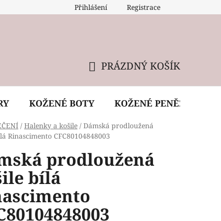
Přihlášení
Registrace
 údržba kabelky
Reklamační podmínky
Doprava
PRÁZDNÝ KOŠÍK
NÁKUPNÍ
KOŠÍK
RY
KOŽENÉ BOTY
KOŽENÉ PENĚŽENKY
EČENÍ
/
Halenky a košile
/
Dámská prodloužená
bílá Rinascimento CFC80104848003
mská prodloužená
ile bílá
nascimento
C80104848003