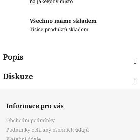
na jakékoliv místo
Všechno máme skladem
Tisíce produktů skladem
Popis
Diskuze
Z
á
Informace pro vás
p
a
Obchodní podmínky
t
Podmínky ochrany osobních údajů
í
Platební údaje