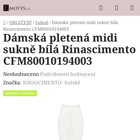
Přejít
Hledat
NÁKUP
na
KOŠÍK
obsah
Domů
/
OBLEČENÍ
/
Sukně
/
Dámská pletená midi sukně bílá
Rinascimento CFM80010194003
Dámská pletená midi
sukně bílá Rinascimento
CFM80010194003
Průměrné
Neohodnoceno
Podrobnosti hodnocení
hodnocení
Značka:
RINASCIMENTO- Italské
produktu
DOPRAVA ZDARMA
je
0,0
z
5
hvězdiček.