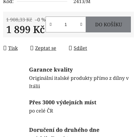
Kód:
2413/M
1 908,33 Kč
–0 %
DO KOŠÍKU
1 899 Kč
Měrná cena:
Tisk
Zeptat se
Sdílet
Garance kvality
Originální italské produkty přímo z dílny v
Itálii
Přes 3000 výdejních míst
po celé ČR
Doručení do druhého dne