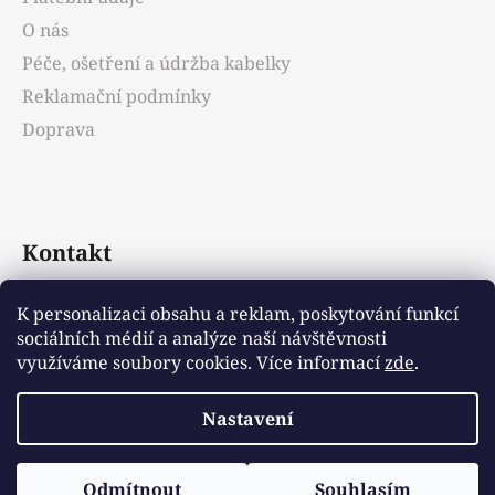
O nás
Péče, ošetření a údržba kabelky
Reklamační podmínky
Doprava
Kontakt
info
@
emotys.cz
K personalizaci obsahu a reklam, poskytování funkcí
sociálních médií a analýze naší návštěvnosti
+421903231812
využíváme soubory cookies. Více informací
zde
.
Nastavení
Vytvořil Shoptet
Odmítnout
Souhlasím
Copyright 2026
Emotys.cz
. Všechna práva