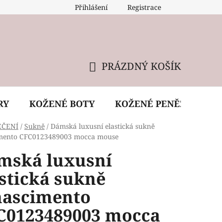
Přihlášení
Registrace
 údržba kabelky
Reklamační podmínky
Doprava
PRÁZDNÝ KOŠÍK
NÁKUPNÍ
KOŠÍK
RY
KOŽENÉ BOTY
KOŽENÉ PENĚŽENKY
EČENÍ
/
Sukně
/
Dámská luxusní elastická sukně
mento CFC0123489003 mocca mouse
mská luxusní
stická sukně
nascimento
C0123489003 mocca