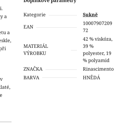
Doplňkové parametry
i.
Kategorie
Sukně
y a
10007907209
EAN
72
etu a
42 % viskóza,
skle,
MATERIÁL
39 %
při
VÝROBKU
polyester, 19
% polyamid
ZNAČKA
Rinascimento
BARVA
HNĚDÁ
 v
laté,
e