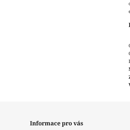
Z
á
Informace pro vás
p