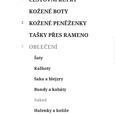
i
n
e
n
KOŽENÉ BOTY
í
p
KOŽENÉ PENĚŽENKY
a
n
TAŠKY PŘES RAMENO
e
OBLEČENÍ
l
Šaty
Kalhoty
Saka a blejzry
Bundy a kabáty
Sukně
Halenky a košile