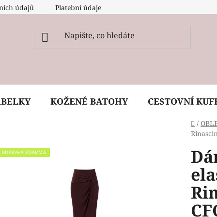
ních údajů
Platební údaje
O nás
Péče, ošetření a
ABELKY
KOŽENÉ BATOHY
CESTOVNÍ KUF
Domů
/
OBL
Rinasci
Dá
DOPRAVA ZDARMA
ela
Ri
CF