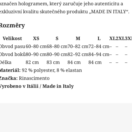
označen hologramem, který zaručuje jeho autenticitu a
exkluzivní kvalitu skutečného produktu „MADE IN ITALY“.
Rozměry
Velikost
XS
S
M
L
XL
2XL
3X
Obvod pasu
60–80 cm
68–80 cm
70–82 cm
72–84 cm
–
–
–
Obvod boků
80–90 cm
80–90 cm
82–92 cm
84–94 cm
–
–
–
Délka
82 cm
83 cm
84 cm
84 cm
–
–
–
Materiál:
92 % polyester, 8 % elastan
Značka:
Rinascimento
Vyrobeno v Itálii / Made in Italy