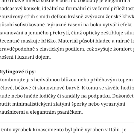
Tato tmavě hnědá sukně v odstínu čokolády je elegantní a
nadčasový kousek, ideální na formální či večerní příležitost
Pouzdrový střih s midi délkou krásně zvýrazní ženské křivk
působí sofistikovaně. Výrazné řasení na boku vytváří efekt
zavinování a jemného překrytí, čímž opticky zeštíhluje silu
decentně maskuje bříško. Materiál působí hladce a mírně le
pravděpodobně s elastickým podílem, což zvyšuje komfort 
nošení i luxusní dojem.
Stylingové tipy:
Kombinujte ji s hedvábnou blůzou nebo přiléhavým topem
tělové, béžové či slonovinové barvě. K tomu se skvěle hodí z
nude nebo hnědé lodičky či sandály na podpatku. Dokončet
outfit minimalistickými zlatými šperky nebo výraznými
náušnicemi a elegantním psaníčkem.
Tento výrobek Rinascimento byl plně vyroben v Itálii. Je