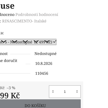
use
rné
dnoceno
Podrobnosti hodnocení
ení
:
RINASCIMENTO- Italské
tu
ta:
nost
Nedostupné
ček.
 doručit
10.8.2026
110456
 Kč
–3 %
499 Kč
 cena:
DO KOŠÍKU