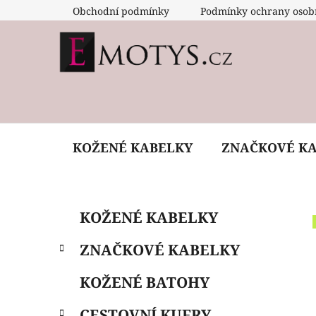
Přejít
Obchodní podmínky
Podmínky ochrany osob
na
obsah
KOŽENÉ KABELKY
ZNAČKOVÉ K
P
K
Přeskočit
KOŽENÉ KABELKY
a
o
kategorie
t
s
ZNAČKOVÉ KABELKY
e
t
g
r
KOŽENÉ BATOHY
o
a
r
CESTOVNÍ KUFRY