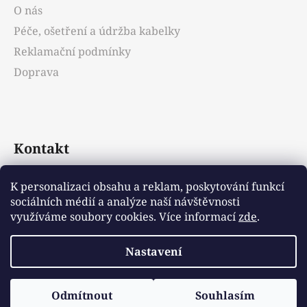
O nás
Péče, ošetření a údržba kabelky
Reklamační podmínky
Doprava
Kontakt
info
@
emotys.cz
K personalizaci obsahu a reklam, poskytování funkcí
sociálních médií a analýze naší návštěvnosti
+421903231812
využíváme soubory cookies. Více informací
zde
.
Nastavení
Vytvořil Shoptet
Odmítnout
Souhlasím
Copyright 2026
Emotys.cz
. Všechna práva