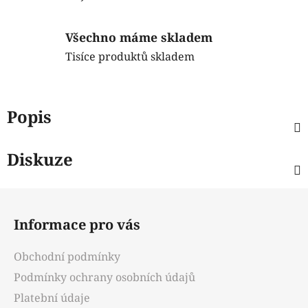
Všechno máme skladem
Tisíce produktů skladem
Popis
Diskuze
Z
á
Informace pro vás
p
a
Obchodní podmínky
t
Podmínky ochrany osobních údajů
í
Platební údaje