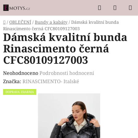
Přejít
Hledat
NÁKUP
na
KOŠÍK
obsah
Domů
/
OBLEČENÍ
/
Bundy a kabáty
/
Dámská kvalitní bunda
Rinascimento černá CFC80109127003
Dámská kvalitní bunda
Rinascimento černá
CFC80109127003
Průměrné
Neohodnoceno
Podrobnosti hodnocení
hodnocení
Značka:
RINASCIMENTO- Italské
produktu
DOPRAVA ZDARMA
je
0,0
z
5
hvězdiček.