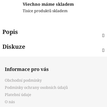
Všechno máme skladem
Tisíce produktů skladem
Popis
Diskuze
Z
á
Informace pro vás
p
a
Obchodní podmínky
t
Podmínky ochrany osobních údajů
í
Platební údaje
O nás