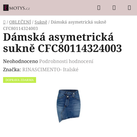
Přejít
Hledat
NÁKUP
na
KOŠÍK
obsah
Domů
/
OBLEČENÍ
/
Sukně
/
Dámská asymetrická sukně
CFC80114324003
Dámská asymetrická
sukně CFC80114324003
Průměrné
Neohodnoceno
Podrobnosti hodnocení
hodnocení
Značka:
RINASCIMENTO- Italské
produktu
DOPRAVA ZDARMA
je
0,0
z
5
hvězdiček.