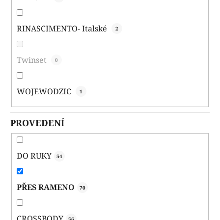
RINASCIMENTO- Italské
2
Twinset
0
WOJEWODZIC
1
PROVEDENÍ
DO RUKY
54
PŘES RAMENO
70
CROSSBODY
56