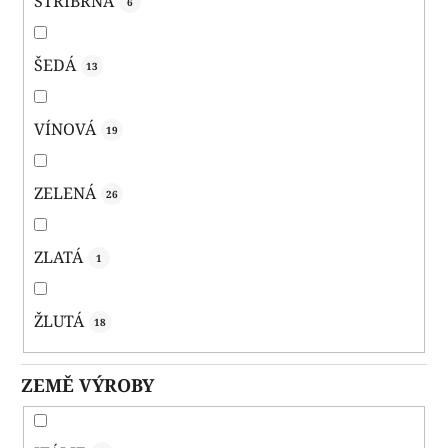
STŘÍBRNÁ
6
ŠEDÁ
13
VÍNOVÁ
19
ZELENÁ
26
ZLATÁ
1
ŽLUTÁ
18
ZEMĚ VÝROBY