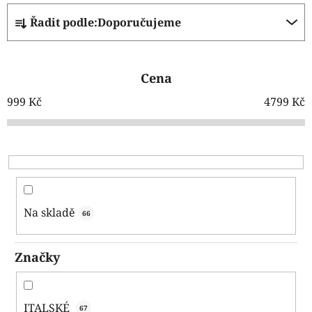
Ř
Řadit podle:
Doporučujeme
a
z
e
Cena
n
í
999
Kč
4799
Kč
p
r
o
d
u
k
Na skladě
66
t
ů
Značky
ITALSKÉ
67