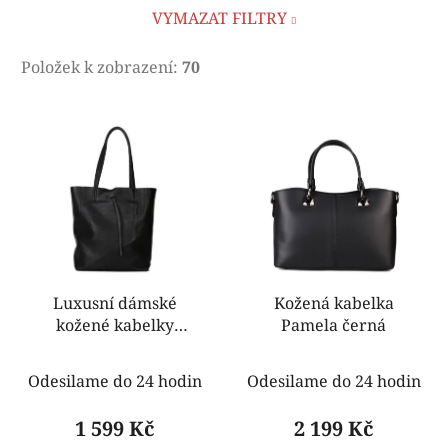
VYMAZAT FILTRY
Položek k zobrazení:
70
V
ý
p
i
s
p
r
o
Luxusní dámské
Kožená kabelka
kožené kabelky
Pamela černá
d
Marieta černá
u
k
Odesilame do 24 hodin
Odesilame do 24 hodin
t
1 599 Kč
2 199 Kč
ů