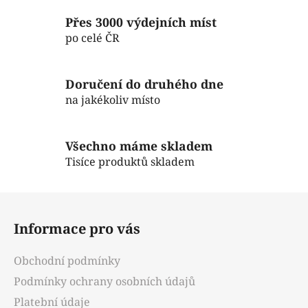
v
Přes 3000 výdejních míst
k
po celé ČR
y
v
ý
Doručení do druhého dne
p
na jakékoliv místo
i
s
u
Všechno máme skladem
Tisíce produktů skladem
Z
á
Informace pro vás
p
a
Obchodní podmínky
t
Podmínky ochrany osobních údajů
í
Platební údaje