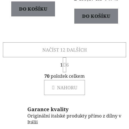
DO KOŠÍKU
DO KOŠÍKU
NAČÍST 12 DALŠÍCH
S
1
t
6
r
O
á
70
položek celkem
v
n
l
k
NAHORU
á
o
d
v
a
á
c
n
Garance kvality
í
í
Originální italské produkty přímo z dílny v
p
Itálii
r