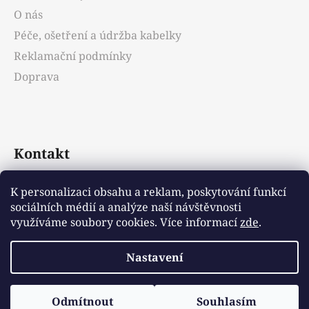
O nás
Péče, ošetření a údržba kabelky
Reklamační podmínky
Doprava
Kontakt
info
@
emotys.cz
K personalizaci obsahu a reklam, poskytování funkcí
sociálních médií a analýze naší návštěvnosti
+421903231812
využíváme soubory cookies. Více informací
zde
.
Nastavení
Vytvořil Shoptet
Odmítnout
Souhlasím
Copyright 2026
Emotys.cz
. Všechna práva