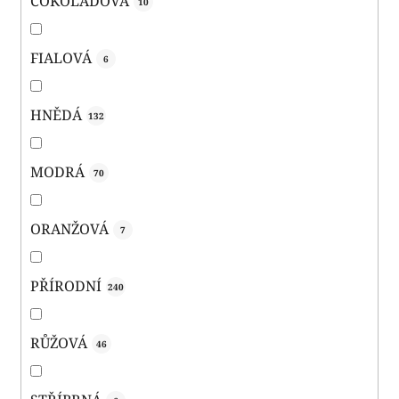
ČOKOLÁDOVÁ
10
FIALOVÁ
6
HNĚDÁ
132
MODRÁ
70
ORANŽOVÁ
7
PŘÍRODNÍ
240
RŮŽOVÁ
46