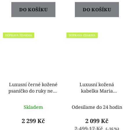
DO KOŠÍKU
DO KOŠÍKU
DOPRAVA ZDARMA
DOPRAVA ZDARMA
Luxusní černé kožené
Luxusní kožená
psaníčko do ruky nebo
kabelka Maria
přes rameno
podobná CLOE černá
31716/EA01
Skladem
Odesilame do 24 hodin
2 299 Kč
2 099 Kč
2 499,17 Kč
(–16 %)