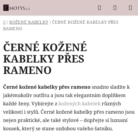
Přejít
Hledat
NÁKUP
na
KOŠÍK
obsah
Domů
/
KOŽENÉ KABELKY
/
ČERNÉ KOŽENÉ KABELKY PŘES
RAMENO
ČERNÉ KOŽENÉ
KABELKY PŘES
RAMENO
Černé kožené kabelky přes rameno
snadno sladíte k
jakémukoliv outfitu a jsou tak elegantním doplňkem
každé ženy. Vybírejte z
kožených kabelek
různých
velikostí i stylů. Černé kožené kabelky přes rameno jsou
nejen praktické, ale také stylové – dopřejte si luxusní
kousek, který se stane ozdobou vašeho šatníku.