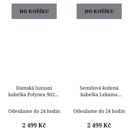
DO KOŠÍKU
DO KOŠÍKU
Dámská luxusní
Semišová kožená
kabelka Polynea 90248
kabelka Lekama
černá
907245 černá
Odesilame do 24 hodin
Odesilame do 24 hodin
2 499 Kč
2 499 Kč