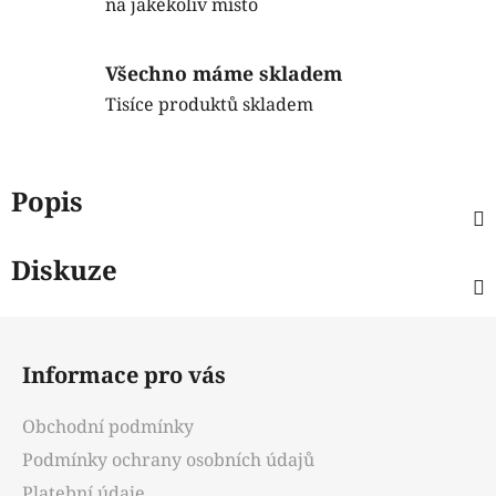
na jakékoliv místo
Všechno máme skladem
Tisíce produktů skladem
Popis
Diskuze
Z
á
Informace pro vás
p
a
Obchodní podmínky
t
Podmínky ochrany osobních údajů
í
Platební údaje