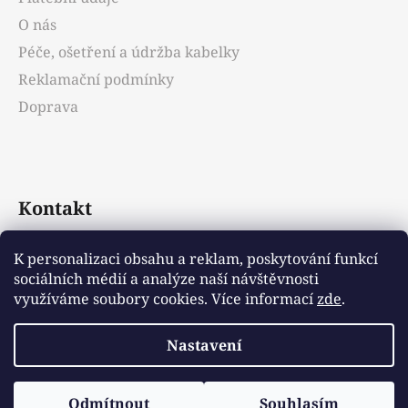
O nás
Péče, ošetření a údržba kabelky
Reklamační podmínky
Doprava
Kontakt
info
@
emotys.cz
K personalizaci obsahu a reklam, poskytování funkcí
sociálních médií a analýze naší návštěvnosti
+421903231812
využíváme soubory cookies. Více informací
zde
.
Nastavení
Vytvořil Shoptet
Odmítnout
Souhlasím
Copyright 2026
Emotys.cz
. Všechna práva