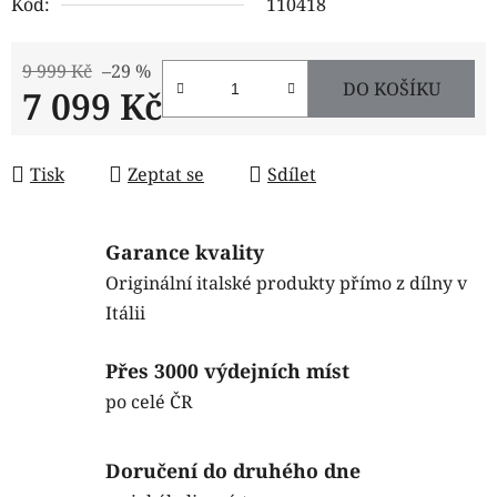
Kód:
110418
9 999 Kč
–29 %
DO KOŠÍKU
7 099 Kč
Měrná cena:
Tisk
Zeptat se
Sdílet
Garance kvality
Originální italské produkty přímo z dílny v
Itálii
Přes 3000 výdejních míst
po celé ČR
Doručení do druhého dne