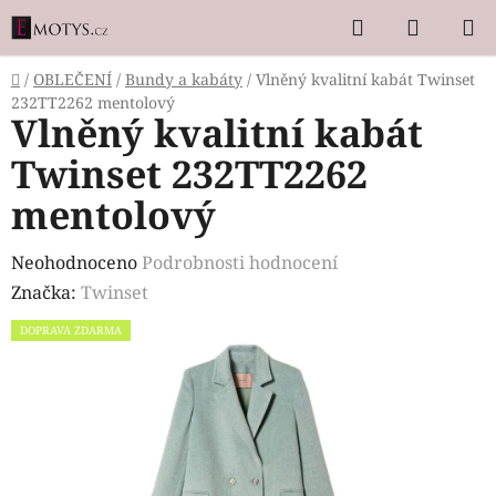
Přejít
Hledat
NÁKUP
na
KOŠÍK
obsah
Domů
/
OBLEČENÍ
/
Bundy a kabáty
/
Vlněný kvalitní kabát Twinset
232TT2262 mentolový
Vlněný kvalitní kabát
Twinset 232TT2262
mentolový
Průměrné
Neohodnoceno
Podrobnosti hodnocení
hodnocení
Značka:
Twinset
produktu
DOPRAVA ZDARMA
je
0,0
z
5
hvězdiček.