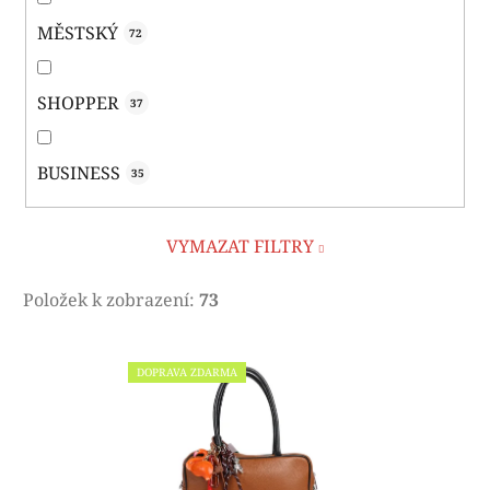
MĚSTSKÝ
72
SHOPPER
37
BUSINESS
35
VYMAZAT FILTRY
Položek k zobrazení:
73
V
DOPRAVA ZDARMA
ý
p
i
s