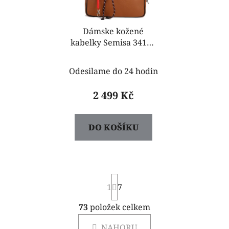
p
r
o
Dámske kožené
kabelky Semisa 34182
d
camel
u
k
Odesilame do 24 hodin
t
2 499 Kč
ů
DO KOŠÍKU
S
1
t
7
r
á
73
položek celkem
O
n
v
k
NAHORU