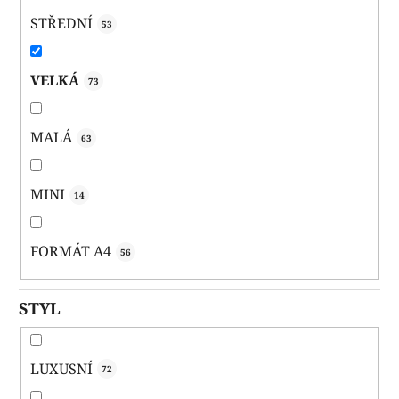
STŘEDNÍ
53
VELKÁ
73
MALÁ
63
MINI
14
FORMÁT A4
56
STYL
LUXUSNÍ
72