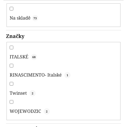
d
u
k
Na skladě
73
t
ů
Značky
ITALSKÉ
68
RINASCIMENTO- Italské
1
Twinset
2
WOJEWODZIC
2