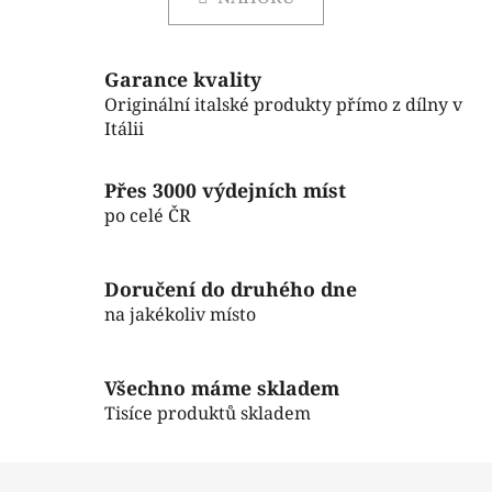
l
o
á
v
á
d
n
Garance kvality
a
í
Originální italské produkty přímo z dílny v
c
Itálii
í
p
r
Přes 3000 výdejních míst
v
po celé ČR
k
y
v
Doručení do druhého dne
ý
na jakékoliv místo
p
i
s
Všechno máme skladem
u
Tisíce produktů skladem
Z