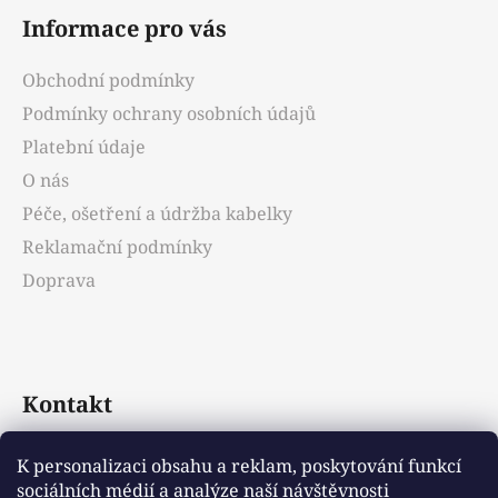
á
Informace pro vás
p
a
Obchodní podmínky
t
Podmínky ochrany osobních údajů
í
Platební údaje
O nás
Péče, ošetření a údržba kabelky
Reklamační podmínky
Doprava
Kontakt
info
@
emotys.cz
K personalizaci obsahu a reklam, poskytování funkcí
sociálních médií a analýze naší návštěvnosti