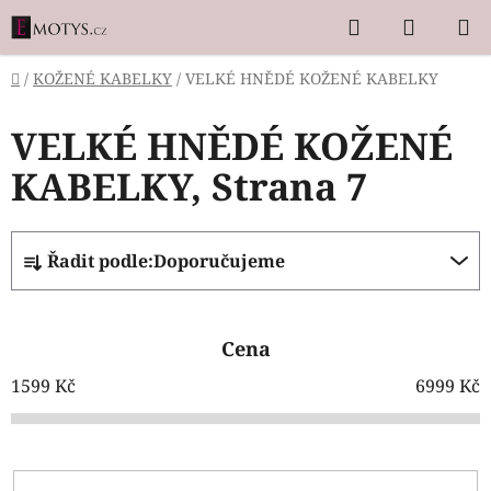
Přejít
Hledat
NÁKUP
na
KOŠÍK
obsah
Domů
/
KOŽENÉ KABELKY
/
VELKÉ HNĚDÉ KOŽENÉ KABELKY
VELKÉ HNĚDÉ KOŽENÉ
KABELKY
, Strana 7
Ř
Řadit podle:
Doporučujeme
a
z
e
Cena
n
í
1599
Kč
6999
Kč
p
r
o