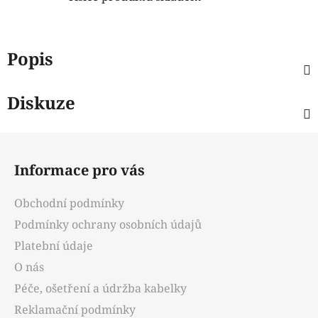
Popis
Diskuze
Z
á
Informace pro vás
p
a
Obchodní podmínky
t
Podmínky ochrany osobních údajů
í
Platební údaje
O nás
Péče, ošetření a údržba kabelky
Reklamační podmínky