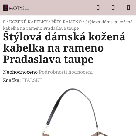
Přejít
Hledat
NÁKUP
na
KOŠÍK
obsah
Domů
/
KOŽENÉ KABELKY
/
PŘES RAMENO
/
Štýlová dámská kožená
kabelka na rameno Pradaslava taupe
Štýlová dámská kožená
kabelka na rameno
Pradaslava taupe
Průměrné
Neohodnoceno
Podrobnosti hodnocení
hodnocení
Značka:
ITALSKÉ
produktu
je
0,0
z
5
hvězdiček.